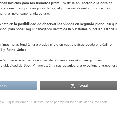
enas noticias para los usuarios premium de la aplicación a la hora de
 tendrán interrupciones publicitarias, algo que se presentó como un claro
ner una mejor experiencia de uso.
s está en
la posibilidad de observar los videos en segundo plano
, sin qu
endo, para poder seguir navegando dentro de la plataforma o incluso salir de l
ltimas horas tendrán una prueba piloto en cuatro países desde el próximo
dá
y
Reino Unido
.
e “al ofrecer una oferta de video de primera clase sin interrupciones
ad y ubicuidad de Spotify”, acercarán a sus usuarios una experiencia «superior 
book
Tweet
gía
. Etiquetas:
diario El Sindical
,
pago por reproducción de videos
,
red social
,