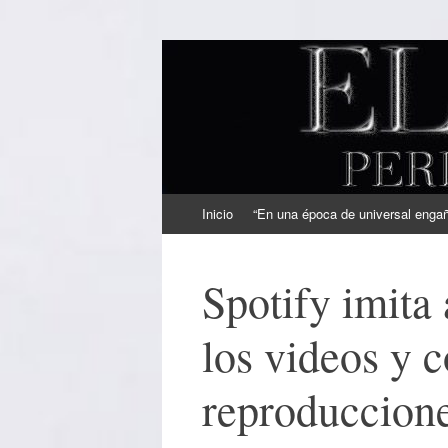
EL SINDICAL
Periodismo Inteligente
Ir
Inicio
“En una época de universal engaño
al
contenido
Spotify imita
los videos y 
reproduccion