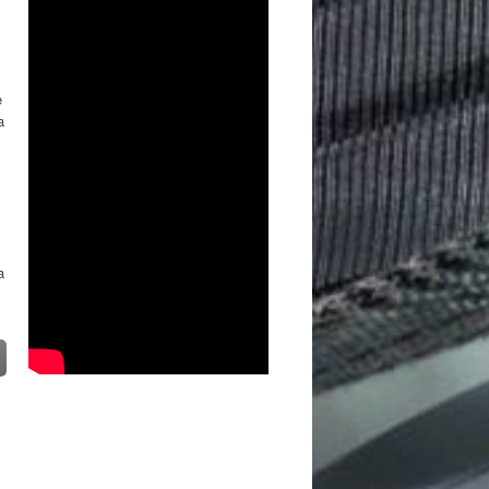
e
a
a