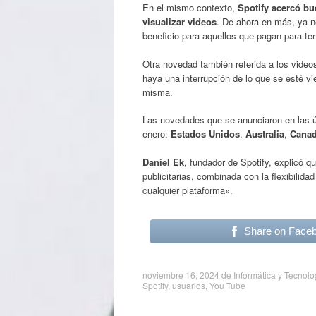
En el mismo contexto,
Spotify acercó bu
visualizar videos
. De ahora en más, ya no
beneficio para aquellos que pagan para te
Otra novedad también referida a los video
haya una interrupción de lo que se esté vi
misma.
Las novedades que se anunciaron en las ú
enero:
Estados Unidos
,
Australia
,
Cana
Daniel Ek
, fundador de Spotify, explicó qu
publicitarias, combinada con la flexibilid
cualquier plataforma».
Share on Face
noviembre 16, 2024
de
Informática y Tecnolo
Spotify
,
usuarios
,
You Tube