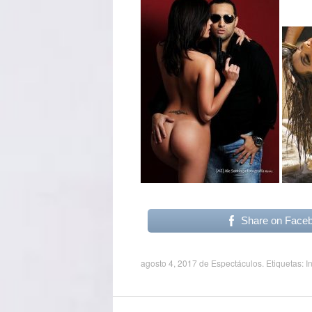
Share on Face
agosto 4, 2017
de
Espectáculos
. Etiquetas:
I