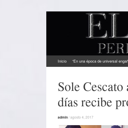
EL SINDICAL
Periodismo Inteligente
Ir
Inicio
“En una época de universal engaño
al
contenido
Sole Cescato 
días recibe p
admin
/
agosto 4, 2017