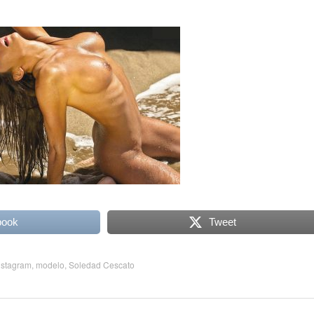
book
Tweet
nstagram
,
modelo
,
Soledad Cescato