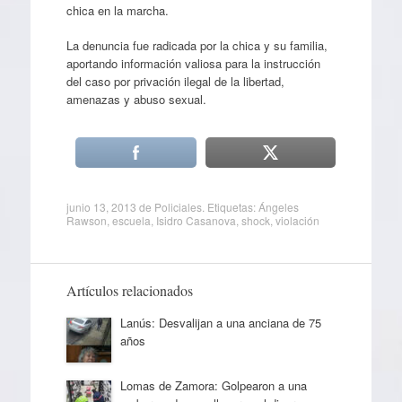
chica en la marcha.
La denuncia fue radicada por la chica y su familia,
aportando información valiosa para la instrucción
del caso por privación ilegal de la libertad,
amenazas y abuso sexual.
junio 13, 2013
de
Policiales
. Etiquetas:
Ángeles
Rawson
,
escuela
,
Isidro Casanova
,
shock
,
violación
Artículos relacionados
Lanús: Desvalijan a una anciana de 75
años
Lomas de Zamora: Golpearon a una