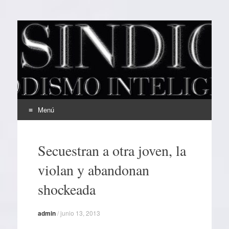
EL SINDICAL
Periodismo Inteligente
Menú
Ir
al
Secuestran a otra joven, la
contenido
violan y abandonan
shockeada
admin
/
junio 13, 2013