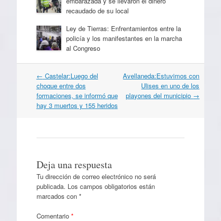
embarazada y se llevaron el dinero
recaudado de su local
Ley de Tierras: Enfrentamientos entre la
policía y los manifestantes en la marcha
al Congreso
Navegación
←
Castelar:Luego del
Avellaneda:Estuvimos con
por
choque entre dos
Ulises en uno de los
artículos
formaciones, se informó que
playones del municipio
→
hay 3 muertos y 155 heridos
Deja una respuesta
Tu dirección de correo electrónico no será
publicada.
Los campos obligatorios están
marcados con
*
Comentario
*