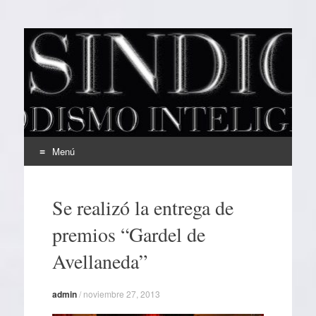
EL SINDICAL
Periodismo Inteligente
Menú
Ir
al
Se realizó la entrega de
contenido
premios “Gardel de
Avellaneda”
admin
/
noviembre 27, 2013