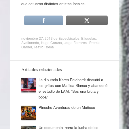
que actuaron distintos artistas locales.
noviembre 27, 2013
de
Espectáculos
. Etiquetas:
Avellaneda
,
Hugo Caruso
,
Jorge Ferraresi
,
Premio
Gardel
,
Teatro Roma
Artículos relacionados
La diputada Karen Reichardt discutió a
los gritos con Matilda Blanco y abandonó
el estudio de LAM: “Sos una bruta y
boba”
Pinocho Aventuras de un Muñeco
Un documental narra la lucha de los