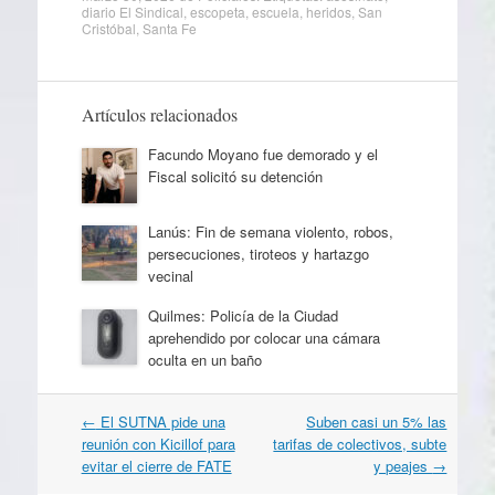
diario El Sindical
,
escopeta
,
escuela
,
heridos
,
San
Cristóbal
,
Santa Fe
Artículos relacionados
Facundo Moyano fue demorado y el
Fiscal solicitó su detención
Lanús: Fin de semana violento, robos,
persecuciones, tiroteos y hartazgo
vecinal
Quilmes: Policía de la Ciudad
aprehendido por colocar una cámara
oculta en un baño
Navegación
←
El SUTNA pide una
Suben casi un 5% las
por
reunión con Kicillof para
tarifas de colectivos, subte
artículos
evitar el cierre de FATE
y peajes
→