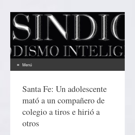
EL SINDICAL
Periodismo Inteligente
Menú
Ir
al
Santa Fe: Un adolescente
contenido
mató a un compañero de
colegio a tiros e hirió a
otros