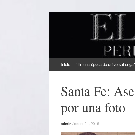
EL SINDICAL
Periodismo Inteligente
Ir
Inicio
“En una época de universal engaño
al
contenido
Santa Fe: Ase
por una foto
admin
/
enero 21, 2018