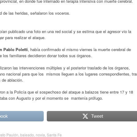
 provincial, en donde fue internado en terapia intensiva con muerte cerebral.
d de las heridas, señalaron los voceros.
ían publicado una foto en una red social y se estima que el agresor vio la
gar para realizar el ataque.
n Pablo Poletti
, había confirmado el mismo viernes la muerte cerebral de
 los familiares decidieron donar todos sus órganos.
lizaron las intervenciones múltiples y el posterior traslado de los órganos,
ano nacional para que los mismos lleguen a los lugares correspondientes, tra
s de ablación.
ron a la Policía que el sospechoso del ataque a balazos tiene entre 17 y 18
estaba con Augusto y por el momento se mantenía prófugo.
book
Tweet
sto Paulón
,
baleado
,
novia
,
Santa Fe