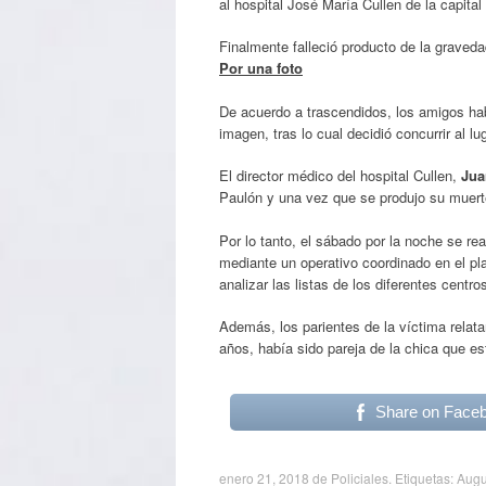
al hospital José María Cullen de la capital
Finalmente falleció producto de la graveda
Por una foto
De acuerdo a trascendidos, los amigos hab
imagen, tras lo cual decidió concurrir al lu
El director médico del hospital Cullen,
Jua
Paulón y una vez que se produjo su muerte
Por lo tanto, el sábado por la noche se rea
mediante un operativo coordinado en el pl
analizar las listas de los diferentes centro
Además, los parientes de la víctima relata
años, había sido pareja de la chica que 
Share on Face
enero 21, 2018
de
Policiales
. Etiquetas:
Augu