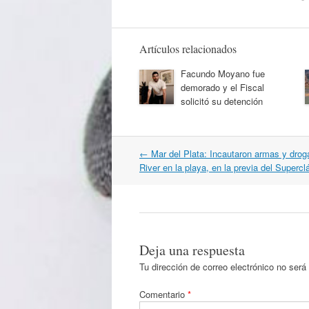
Artículos relacionados
Facundo Moyano fue
demorado y el Fiscal
solicitó su detención
Navegación
←
Mar del Plata: Incautaron armas y drog
por
River en la playa, en la previa del Supercl
artículos
Deja una respuesta
Tu dirección de correo electrónico no será
Comentario
*