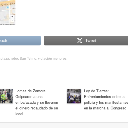
book
Tweet
:
plaza
,
robo
,
San Telmo
,
violación menores
Lomas de Zamora:
Ley de Tierras:
Golpearon a una
Enfrentamientos entre la
embarazada y se llevaron
policía y los manifestante
el dinero recaudado de su
en la marcha al Congreso
local