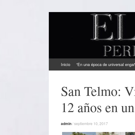
EL SINDICAL
Periodismo Inteligente
Ir
Inicio
“En una época de universal engaño
al
contenido
San Telmo: V
12 años en un
admin
/
septiembre 10, 2017