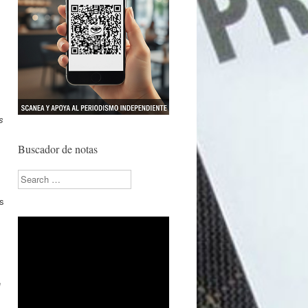
s
Buscador de notas
Search
s
e