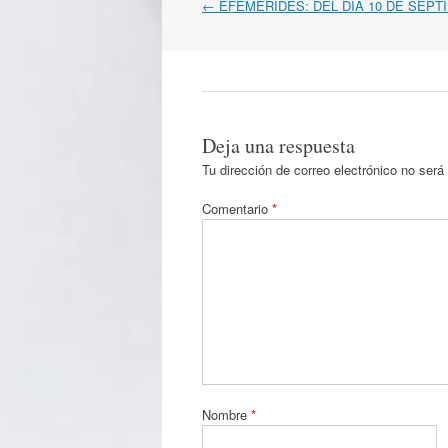
Navegación
←
EFEMÉRIDES: DEL DÍA 10 DE SEPT
por
artículos
Deja una respuesta
Tu dirección de correo electrónico no será
Comentario
*
Nombre
*