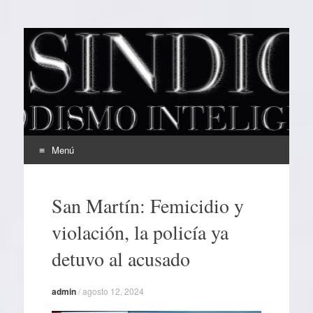
EL SINDICAL
Periodismo Inteligente
Menú
Ir
al
San Martín: Femicidio y
contenido
violación, la policía ya
detuvo al acusado
admin
/
agosto 12, 2024