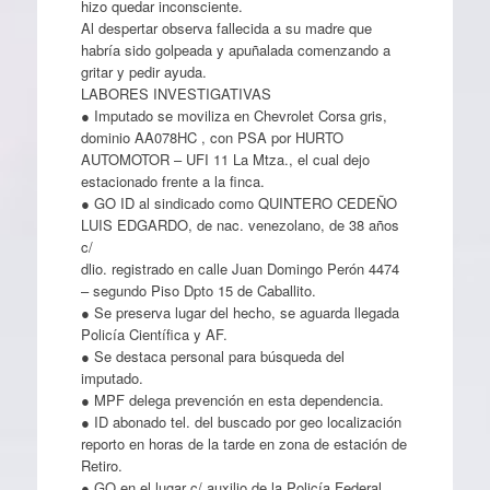
hizo quedar inconsciente.
Al despertar observa fallecida a su madre que
habría sido golpeada y apuñalada comenzando a
gritar y pedir ayuda.
LABORES INVESTIGATIVAS
● Imputado se moviliza en Chevrolet Corsa gris,
dominio AA078HC , con PSA por HURTO
AUTOMOTOR – UFI 11 La Mtza., el cual dejo
estacionado frente a la finca.
● GO ID al sindicado como QUINTERO CEDEÑO
LUIS EDGARDO, de nac. venezolano, de 38 años
c/
dlio. registrado en calle Juan Domingo Perón 4474
– segundo Piso Dpto 15 de Caballito.
● Se preserva lugar del hecho, se aguarda llegada
Policía Científica y AF.
● Se destaca personal para búsqueda del
imputado.
● MPF delega prevención en esta dependencia.
● ID abonado tel. del buscado por geo localización
reporto en horas de la tarde en zona de estación de
Retiro.
● GO en el lugar c/ auxilio de la Policía Federal