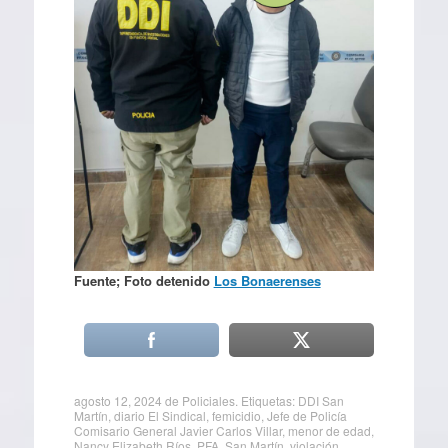
Fuente; Foto detenido
Los Bonaerenses
agosto 12, 2024
de
Policiales
. Etiquetas:
DDI San
Martín
,
diario El Sindical
,
femicidio
,
Jefe de Policía
Comisario General Javier Carlos Villar
,
menor de edad
,
Nancy Elizabeth Ríos
,
PFA
,
San Martín
,
violación