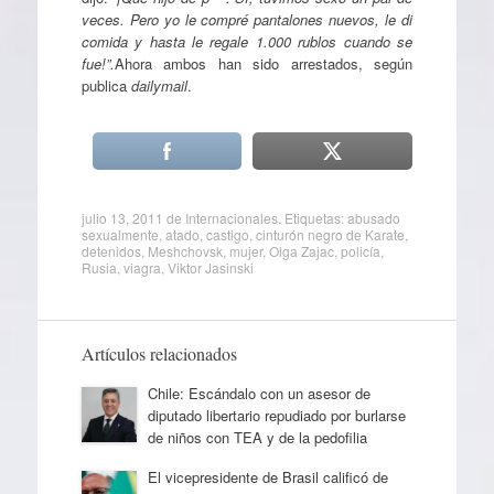
veces. Pero yo le compré pantalones nuevos, le di
comida y hasta le regale 1.000 rublos cuando se
fue!”.
Ahora ambos han sido arrestados, según
publica
dailymail
.
julio 13, 2011
de
Internacionales
. Etiquetas:
abusado
sexualmente
,
atado
,
castigo
,
cinturón negro de Karate
,
detenidos
,
Meshchovsk
,
mujer
,
Olga Zajac
,
policía
,
Rusia
,
viagra
,
Viktor Jasinski
Artículos relacionados
Chile: Escándalo con un asesor de
diputado libertario repudiado por burlarse
de niños con TEA y de la pedofilia
El vicepresidente de Brasil calificó de