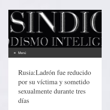
EL SINDICAL
Periodismo Inteligente
Menú
Ir
al
Rusia:Ladrón fue reducido
contenido
por su víctima y sometido
sexualmente durante tres
días