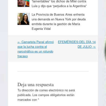
“lamentables” los dichos de Milei contra
Lula y dijo que “perjudica a la Argentina”
La Provincia de Buenos Aires enfrenta
una demanda en Nueva York por deuda
emitida durante la gestión de María
Eugenia Vidal
Navegación
←
Camarista Penal afirmó
EFEMÉRIDES:DEL DÍA 14
por
que la lucha contra el
DE JULIO
→
artículos
narcotráfico es un rotundo
fracaso
Deja una respuesta
Tu dirección de correo electrónico no será
publicada.
Los campos obligatorios están
marcados con
*