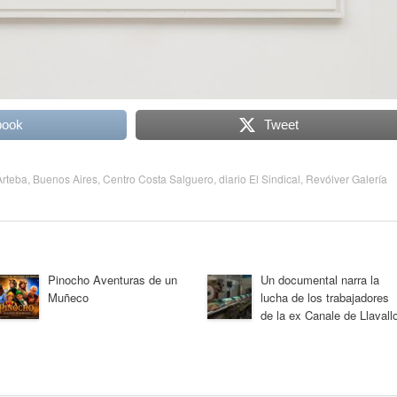
book
Tweet
Arteba
,
Buenos Aires
,
Centro Costa Salguero
,
diario El Sindical
,
Revólver Galería
Pinocho Aventuras de un
Un documental narra la
Muñeco
lucha de los trabajadores
de la ex Canale de Llavallo