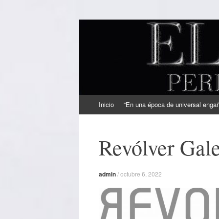
EL SINDICAL
Periodismo Inteligente
Ir
Inicio
“En una época de universal engaño
al
contenido
Revólver Gale
admin
/
octubre 6, 2022