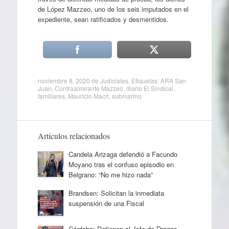
de López Mazzeo, uno de los seis imputados en el
expediente, sean ratificados y desmentidos.
noviembre 8, 2020
de
Judiciales
. Etiquetas:
ARA San
Juan
,
Contraalmirante Mazzeo
,
diario El Sindical
,
familiares
,
Mauricio Macri
,
submarino
Artículos relacionados
Candela Arizaga defendió a Facundo
Moyano tras el confuso episodio en
Belgrano: “No me hizo nada”
Brandsen: Solicitan la inmediata
suspensión de una Fiscal
Córdoba: Detienen al Jefe de Drogas