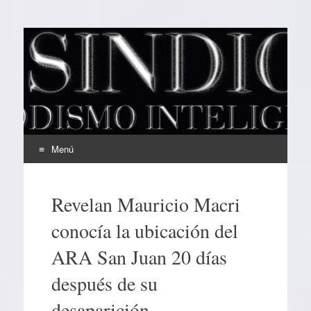
EL SINDICAL
Periodismo Inteligente
Menú
Ir
al
Revelan Mauricio Macri
contenido
conocía la ubicación del
ARA San Juan 20 días
después de su
desaparición