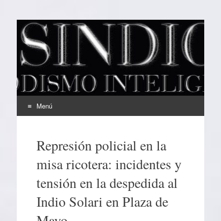
EL SINDICAL
Periodismo Inteligente
Menú
Ir
al
Represión policial en la
contenido
misa ricotera: incidentes y
tensión en la despedida al
Indio Solari en Plaza de
Mayo