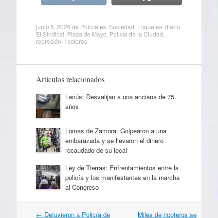
junio 5, 2026
de
Policiales
,
Sociedad
. Etiquetas:
diario
El Sindical
,
Plaza de Mayo
,
Policía de la Ciudad
,
represión
,
ricoteros
Artículos relacionados
Lanús: Desvalijan a una anciana de 75
años
Lomas de Zamora: Golpearon a una
embarazada y se llevaron el dinero
recaudado de su local
Ley de Tierras: Enfrentamientos entre la
policía y los manifestantes en la marcha
al Congreso
Navegación
←
Detuvieron a Policía de
Miles de ricoteros se