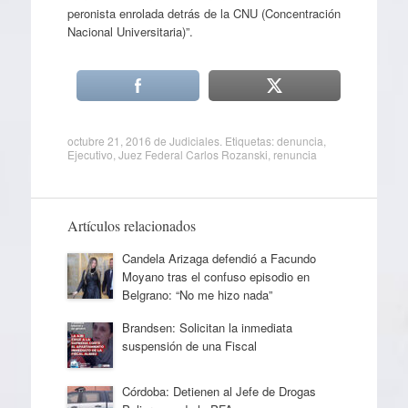
peronista enrolada detrás de la CNU (Concentración
Nacional Universitaria)”.
octubre 21, 2016
de
Judiciales
. Etiquetas:
denuncia
,
Ejecutivo
,
Juez Federal Carlos Rozanski
,
renuncia
Artículos relacionados
Candela Arizaga defendió a Facundo
Moyano tras el confuso episodio en
Belgrano: “No me hizo nada”
Brandsen: Solicitan la inmediata
suspensión de una Fiscal
Córdoba: Detienen al Jefe de Drogas