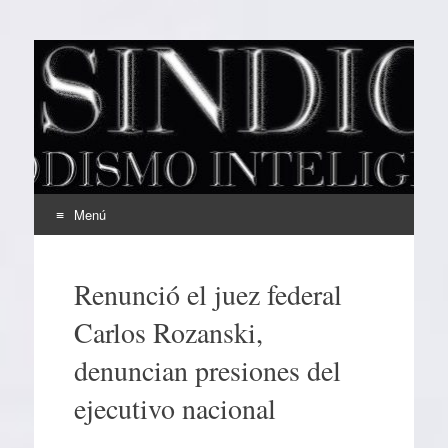
EL SINDICAL
Periodismo Inteligente
Menú
Ir
al
Renunció el juez federal
contenido
Carlos Rozanski,
denuncian presiones del
ejecutivo nacional