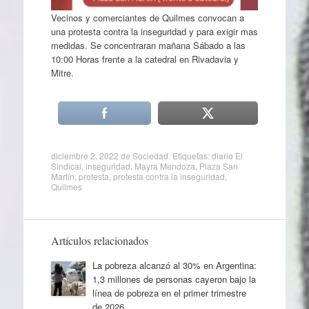
Vecinos y comerciantes de Quilmes convocan a
una protesta contra la inseguridad y para exigir mas
medidas. Se concentraran mañana Sábado a las
10:00 Horas frente a la catedral en Rivadavia y
Mitre.
diciembre 2, 2022
de
Sociedad
. Etiquetas:
diario El
Sindical
,
inseguridad
,
Mayra Mendoza
,
Plaza San
Martín
,
protesta
,
protesta contra la inseguridad
,
Quilmes
Artículos relacionados
La pobreza alcanzó al 30% en Argentina:
1,3 millones de personas cayeron bajo la
línea de pobreza en el primer trimestre
de 2026