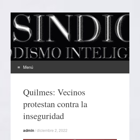
EL SINDICAL
Periodismo Inteligente
Menú
Ir
al
Quilmes: Vecinos
contenido
protestan contra la
inseguridad
admin
/
diciembre 2, 2022