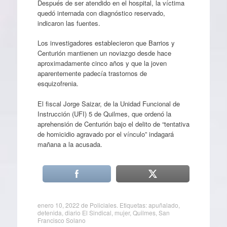
Después de ser atendido en el hospital, la víctima
quedó internada con diagnóstico reservado,
indicaron las fuentes.
Los investigadores establecieron que Barrios y
Centurión mantienen un noviazgo desde hace
aproximadamente cinco años y que la joven
aparentemente padecía trastornos de
esquizofrenia.
El fiscal Jorge Saizar, de la Unidad Funcional de
Instrucción (UFI) 5 de Quilmes, que ordenó la
aprehensión de Centurión bajo el delito de “tentativa
de homicidio agravado por el vínculo” indagará
mañana a la acusada.
enero 10, 2022
de
Policiales
. Etiquetas:
apuñalado
,
detenida
,
diario El Sindical
,
mujer
,
Quilmes
,
San
Francisco Solano