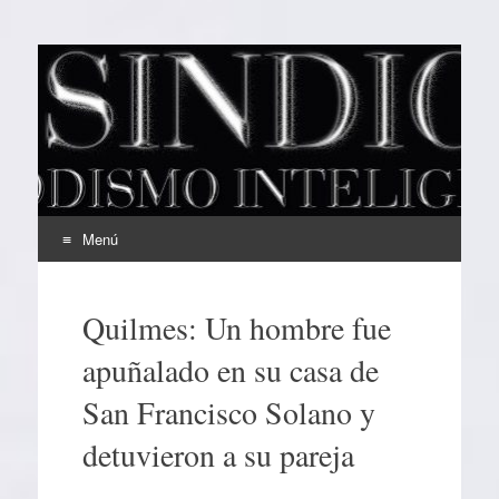
EL SINDICAL
Periodismo Inteligente
Menú
Ir
al
Quilmes: Un hombre fue
contenido
apuñalado en su casa de
San Francisco Solano y
detuvieron a su pareja