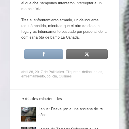
el que dos hampones intentaron interceptar a un
motociclista.
Tras el enfrentamiento armado, un delincuente
resultó abatido, mientras que el otro se dio a la
fuga y es intensamente buscado por personal de la
comisaría 5ta de barrio La Cañada.
abril 28, 2017
de
Policiales
. Etiquetas:
delincuentes
,
enfrentamiento
,
policía
,
Quilmes
Artículos relacionados
Lanús: Desvalijan a una anciana de 75
años
Lomas de Zamora: Golpearon a una