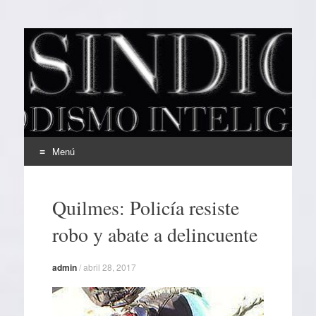
EL SINDICAL
Periodismo Inteligente
Menú
Ir
al
Quilmes: Policía resiste
contenido
robo y abate a delincuente
admin
/
abril 28, 2017