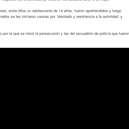
res, entre ellos un adolescente de 14 años, fueron aprehendidos y luego
crados se les iniciaron causas por “atentado y resistencia a la autoridad, y
o por la que se inició la persecución y las del escuadrón de policía que fuero