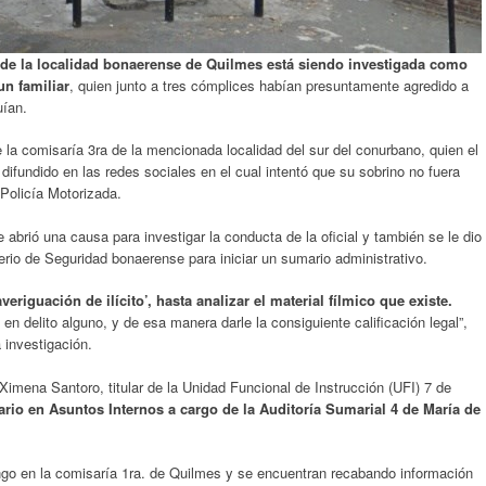
a de la localidad bonaerense de Quilmes está siendo investigada como
un familiar
, quien junto a tres cómplices habían presuntamente agredido a
uían.
e la comisaría 3ra de la mencionada localidad del sur del conurbano, quien el
ifundido en las redes sociales en el cual intentó que su sobrino no fuera
 Policía Motorizada.
 abrió una causa para investigar la conducta de la oficial y también se le dio
erio de Seguridad bonaerense para iniciar un sumario administrativo.
eriguación de ilícito’, hasta analizar el material fílmico que existe.
en delito alguno, y de esa manera darle la consiguiente calificación legal”,
 investigación.
Ximena Santoro, titular de la Unidad Funcional de Instrucción (UFI) 7 de
rio en Asuntos Internos a cargo de la Auditoría Sumarial 4 de María de
ngo en la comisaría 1ra. de Quilmes y se encuentran recabando información