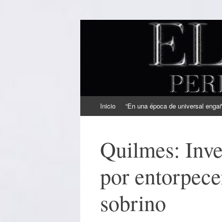
EL SINDICAL
Periodismo Inteligente
Ir
Inicio
“En una época de universal engaño
al
contenido
Quilmes: Inve
por entorpece
sobrino