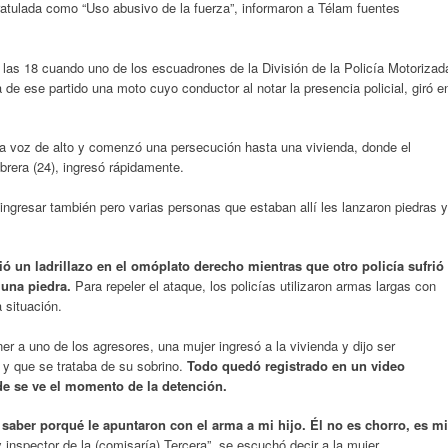
atulada como “Uso abusivo de la fuerza”, informaron a Télam fuentes
las 18 cuando uno de los escuadrones de la División de la Policía Motorizad
 de ese partido una moto cuyo conductor al notar la presencia policial, giró e
 voz de alto y comenzó una persecución hasta una vivienda, donde el
rera (24), ingresó rápidamente.
ingresar también pero varias personas que estaban allí les lanzaron piedras y
bió un ladrillazo en el omóplato derecho mientras que otro policía sufrió
 una piedra.
Para repeler el ataque, los policías utilizaron armas largas con
 situación.
 a uno de los agresores, una mujer ingresó a la vivienda y dijo ser
 y que se trataba de su sobrino.
Todo quedó registrado en un video
de se ve el momento de la detención.
 saber porqué le apuntaron con el arma a mi hijo. Él no es chorro, es mi
 inspector de la (comisaría) Tercera”, se escuchó decir a la mujer.