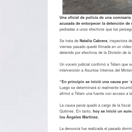
Una oficial de policía de una comisarí
acusada de entorpecer la detención de 
pedradas a unos efectivos que los perseg
Se trata de
Natalia Cabrera
, inspectora d
viernes pasado quedó filmada en un video d
detenido por efectivos de la División de la
Un vocero judicial confirmó a Télam que se
intervención a Asuntos Internos del Minist
“En principio se inició una causa por ‘av
Luego se determinará si realmente incurrió 
afirmó a Télam una fuente con acceso a la
La causa penal quedó a cargo de la fiscal 
Quilmes. En tanto,
hoy se inició un suma
los Ángeles Martínez.
La denuncia fue realizada el pasado domi