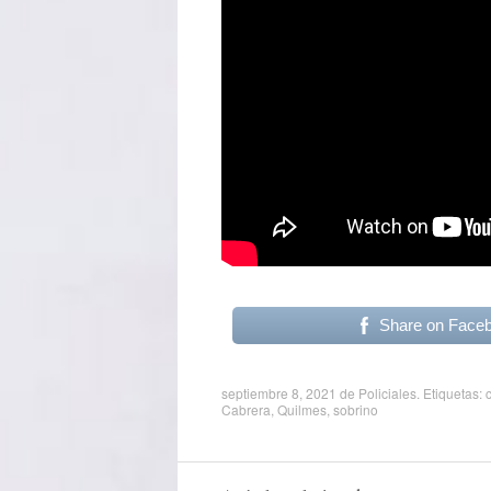
Share on Face
septiembre 8, 2021
de
Policiales
. Etiquetas:
Cabrera
,
Quilmes
,
sobrino