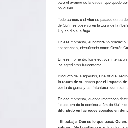
para el avance de la causa, que quedó car
policiales.
Todo comenzó el viernes pasado cerca de 
de Quilmes observó en la zona de la ribera
U y se dio a la fuga.
En ese momento, el hombre no obedeció la
sospechoso, identificado como Gastón Cab
En ese momento, los efectivos intentaron 
los agredieron físicamente.
Producto de la agresión,
una oficial reci
la rotura de su casco por el impacto de
posta de goma y así intentaron controlar la
En ese momento, cuando intentaban detener
inspectora de la comisaría 3ra de Quilmes
difundido en las redes sociales en don
“Él trabaja. Qué es lo que pasó. Quiero
sobrino.
Me lo soltás que yo lo cuido, soy