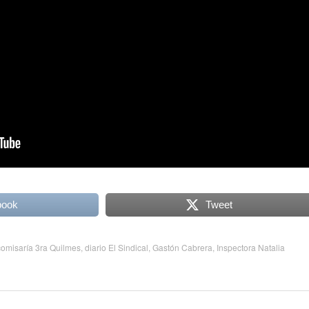
book
Tweet
comisaría 3ra Quilmes
,
diario El Sindical
,
Gastón Cabrera
,
Inspectora Natalia