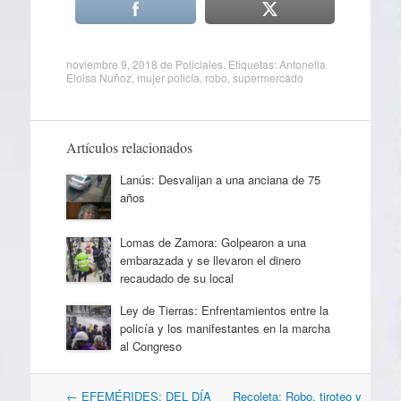
noviembre 9, 2018
de
Policiales
. Etiquetas:
Antonella
Eloisa Nuñoz
,
mujer policía
,
robo
,
supermercado
Artículos relacionados
Lanús: Desvalijan a una anciana de 75
años
Lomas de Zamora: Golpearon a una
embarazada y se llevaron el dinero
recaudado de su local
Ley de Tierras: Enfrentamientos entre la
policía y los manifestantes en la marcha
al Congreso
Navegación
←
EFEMÉRIDES: DEL DÍA
Recoleta: Robo, tiroteo y