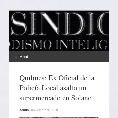
EL SINDICAL
Periodismo Inteligente
Menú
Ir
al
Quilmes: Ex Oficial de la
contenido
Policía Local asaltó un
supermercado en Solano
admin
/
noviembre 9, 2018