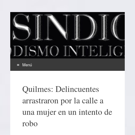
EL SINDICAL
Periodismo Inteligente
Menú
Ir
al
Quilmes: Delincuentes
contenido
arrastraron por la calle a
una mujer en un intento de
robo