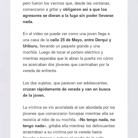
pero fueron los vecinos que, desde las ventanas,
comenzaron a gritar y
obligaron así a que los
agresores se dieran a la fuga sin poder llevarse
nada.
En el video se puede ver como una joven llega a
una casa de la
calle 25 de Mayo, entre Derqui y
Uriburu,
llevando un paquete grande y una
mochila. Luego de tocar el portero eléctrico y
mientras esperaba que le abran la puerta vio cómo
se acercaban dos jóvenes que caminaban por la
vereda de enfrente.
Los dos sujetos, que parecen ser adolescentes,
cruzan rápidamente de vereda y van en busca
de la joven.
La víctima se vio acorralada al ser abordada por los
jóvenes que comenzaron forcejear mientras ella se
resistía al robo de su mochila. «
No tengo nada, no
tengo nada»
, gritaba ella mientras los delincuentes
arrastraban a su víctima por la vereda hasta
llevarla a tirones y golpes al medio de la calle.