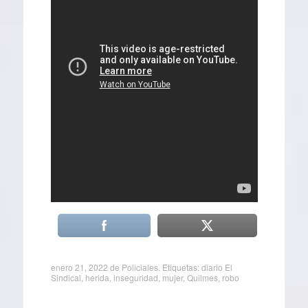
enero 21, 2022
de
Policiales
. Etiquetas:
diario El
Sindical
,
herida
,
inseguridad
,
mujer
,
Quilmes
,
robo