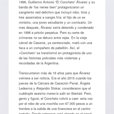
1996, Guillermo Antonio “El Concheto” Álvarez y su
banda de “los nenes bien” protagonizaron un
sangriento raid delictivo que incluyó robo, tiros y
tres asesinatos a sangre fría: el hijo de un ex
ministro, una joven estudiante y un comisario. Un
mes después, Álvarez sería detenido y condenado
en 1998 a prisión perpetua. Pero su serie de
crímenes no se detuvo entre rejas. En la vieja
cárcel de Caseros, ya sentenciado, mató con una
faca a un compañero de pabellón. Así, el
«Concheto” se transformó en protagonista de uno
de las historias policiales más violentas y
recordadas de la Argentina.
Transcurrieron más de 16 años para que Álvarez
volviera a ser noticia. Era el año 2015 cuando los
jueces de la Cámara de Casación Penal, Ángela
Ledesma y Alejandro Slokar, consideraron que el
cuádruple asesino merecía salir en libertad. Pero,
genio y figura, el Concheto volvió a caer: esta vez
por el robo de una mochila con 67.000 pesos a un
hombre a la salida de una financiera en el centro
porteño. Desde entonces está alojado en el penal