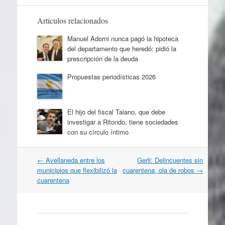
Artículos relacionados
Manuel Adorni nunca pagó la hipoteca
del departamento que heredó: pidió la
prescripción de la deuda
Propuestas periodísticas 2026
El hijo del fiscal Taiano, que debe
investigar a Ritondo, tiene sociedades
con su círculo íntimo
Navegación
←
Avellaneda entre los
Gerli: Delincuentes sin
por
municipios que flexibilizó la
cuarentena, ola de robos
→
artículos
cuarentena