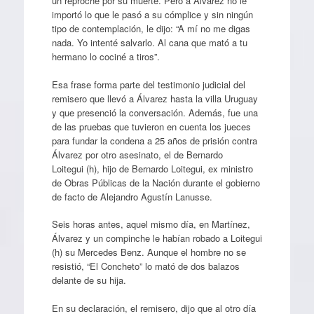
un reproche por su muerte. Pero a Álvarez no le
importó lo que le pasó a su cómplice y sin ningún
tipo de contemplación, le dijo: “A mí no me digas
nada. Yo intenté salvarlo. Al cana que mató a tu
hermano lo cociné a tiros”.
Esa frase forma parte del testimonio judicial del
remisero que llevó a Álvarez hasta la villa Uruguay
y que presenció la conversación. Además, fue una
de las pruebas que tuvieron en cuenta los jueces
para fundar la condena a 25 años de prisión contra
Álvarez por otro asesinato, el de Bernardo
Loitegui (h), hijo de Bernardo Loitegui, ex ministro
de Obras Públicas de la Nación durante el gobierno
de facto de Alejandro Agustín Lanusse.
Seis horas antes, aquel mismo día, en Martínez,
Álvarez y un compinche le habían robado a Loitegui
(h) su Mercedes Benz. Aunque el hombre no se
resistió, “El Concheto” lo mató de dos balazos
delante de su hija.
En su declaración, el remisero, dijo que al otro día