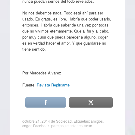
nunca puedan sernos del todo revelados.
No nos debemos nada. Todo está ahí para ser
usado. Es gratis, es libre. Habría que poder usarlo,
entonces. Habría que saber de una vez por todas
que no vivimos eternamente. Que al fin y al cabo,
por muy cursi que pueda parecer a alguno, coger
es en verdad hacer el amor. Y que guardarse no
tiene sentido.
Por Mercedes Alvarez
Fuente:
Revista Replicante
octubre 21, 2014
de
Sociedad
. Etiquetas:
amigos
,
coger
,
Facebook
,
parejas
,
relaciones
,
sexo