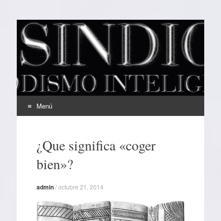
EL SINDICAL
Periodismo Inteligente
Menú
Ir
al
¿Que significa «coger
contenido
bien»?
admin
/
octubre 21, 2014