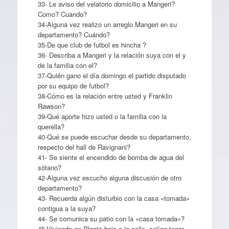
33- Le aviso del velatorio domicilio a Mangeri?
Como? Cuando?
34-Alguna vez realizo un arreglo Mangeri en su
departamento? Cuándo?
35-De que club de futbol es hincha ?
36- Describa a Mangeri y la relación suya con el y
de la familia con el?
37-Quién gano el día domingo el partido disputado
por su equipo de futbol?
38-Cómo es la relación entre usted y Franklin
Rawson?
39-Qué aporte hizo usted o la familia con la
querella?
40-Qué se puede escuchar desde su departamento,
respecto del hall de Ravignani?
41- Se siente el encendido de bomba de agua del
sótano?
42-Alguna vez escucho alguna discusión de otro
departamento?
43- Recuerda algún disturbio con la casa «tomada»
contigua a la suya?
44- Se comunica su patio con la «casa tomada»?
45-Viviendo en Planta baja a la calle, solían tener