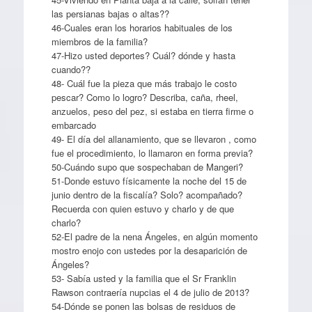
las persianas bajas o altas??
46-Cuales eran los horarios habituales de los
miembros de la familia?
47-Hizo usted deportes? Cuál? dónde y hasta
cuando??
48- Cuál fue la pieza que más trabajo le costo
pescar? Como lo logro? Describa, caña, rheel,
anzuelos, peso del pez, si estaba en tierra firme o
embarcado
49- El día del allanamiento, que se llevaron , como
fue el procedimiento, lo llamaron en forma previa?
50-Cuándo supo que sospechaban de Mangeri?
51-Donde estuvo físicamente la noche del 15 de
junio dentro de la fiscalía? Solo? acompañado?
Recuerda con quien estuvo y charlo y de que
charlo?
52-El padre de la nena Ángeles, en algún momento
mostro enojo con ustedes por la desaparición de
Ángeles?
53- Sabía usted y la familia que el Sr Franklin
Rawson contraería nupcias el 4 de julio de 2013?
54-Dónde se ponen las bolsas de residuos de