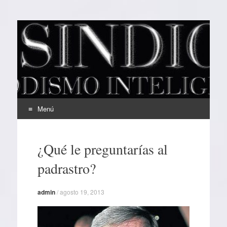
EL SINDICAL
Periodismo Inteligente
Menú
Ir
al
¿Qué le preguntarías al
contenido
padrastro?
admin
/
agosto 19, 2013