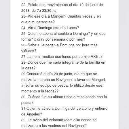
22- Relate sus movimientos el día 10 de junio de
2013, de 7a 23,30 hs.
23- Vio ese día a Mangeri? Cuantas veces y en
que circunstancias?
24- Vio a Dominga ese día Lunes?
25- Quien le abona el sueldo a Dominga? y en que
forma? x día? por semana o por mes?
26- Sabe si le pagan a Dominga por hora más
viáticos?
27-Llamo al médico ese lunes por su hijo AXEL?
28- Dónde duerme cada integrante de la familia en
la casa?
29-Concurrió el día 20 de junio, día en que se
realizo la marcha en Ravignani a favor de Mangeri,
a retirar su equipo de pesca, lo utilizó desde ese
momento a la fecha??
30- Cuándo fue su ultimo trabajo relacionado con la
pesca?
31-Quién le aviso a Dominga del velatorio y entierro
de Ángeles?
32- Le aviso del velatorio (domicilio donde se
realizaría) a los vecinos del Ravignani?