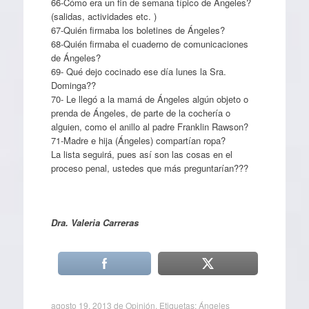
66-Cómo era un fin de semana típico de Ángeles?
(salidas, actividades etc. )
67-Quién firmaba los boletines de Ángeles?
68-Quién firmaba el cuaderno de comunicaciones
de Ángeles?
69- Qué dejo cocinado ese día lunes la Sra.
Dominga??
70- Le llegó a la mamá de Ángeles algún objeto o
prenda de Ángeles, de parte de la cochería o
alguien, como el anillo al padre Franklin Rawson?
71-Madre e hija (Ángeles) compartían ropa?
La lista seguirá, pues así son las cosas en el
proceso penal, ustedes que más preguntarían???
Dra. Valeria Carreras
agosto 19, 2013
de
Opinión
. Etiquetas:
Ángeles