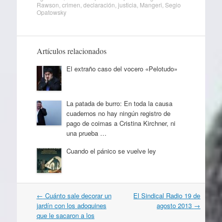
Rawson
,
crimen
,
declaración
,
justicia
,
Mangeri
,
Segio
Opatowsky
Artículos relacionados
El extraño caso del vocero «Pelotudo»
La patada de burro: En toda la causa
cuadernos no hay ningún registro de
pago de coimas a Cristina Kirchner, ni
una prueba …
Cuando el pánico se vuelve ley
Navegación
←
Cuánto sale decorar un
El Sindical Radio 19 de
por
jardín con los adoquines
agosto 2013
→
artículos
que le sacaron a los