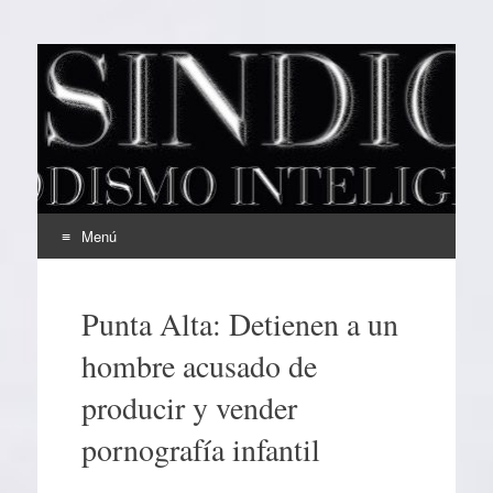
EL SINDICAL
Periodismo Inteligente
Menú
Ir
al
Punta Alta: Detienen a un
contenido
hombre acusado de
producir y vender
pornografía infantil