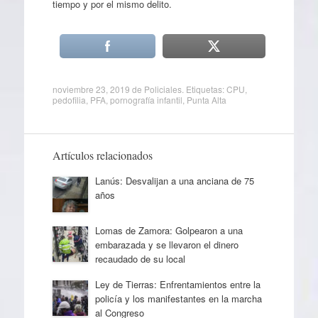
tiempo y por el mismo delito.
noviembre 23, 2019
de
Policiales
. Etiquetas:
CPU
,
pedofilia
,
PFA
,
pornografía infantil
,
Punta Alta
Artículos relacionados
Lanús: Desvalijan a una anciana de 75
años
Lomas de Zamora: Golpearon a una
embarazada y se llevaron el dinero
recaudado de su local
Ley de Tierras: Enfrentamientos entre la
policía y los manifestantes en la marcha
al Congreso