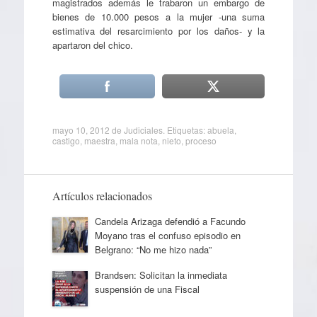
magistrados además le trabaron un embargo de
bienes de 10.000 pesos a la mujer -una suma
estimativa del resarcimiento por los daños- y la
apartaron del chico.
mayo 10, 2012
de
Judiciales
. Etiquetas:
abuela
,
castigo
,
maestra
,
mala nota
,
nieto
,
proceso
Artículos relacionados
Candela Arizaga defendió a Facundo
Moyano tras el confuso episodio en
Belgrano: “No me hizo nada”
Brandsen: Solicitan la inmediata
suspensión de una Fiscal