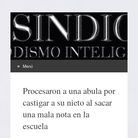
EL SINDICAL
Periodismo Inteligente
Menú
Ir
al
Procesaron a una abula por
contenido
castigar a su nieto al sacar
una mala nota en la
escuela