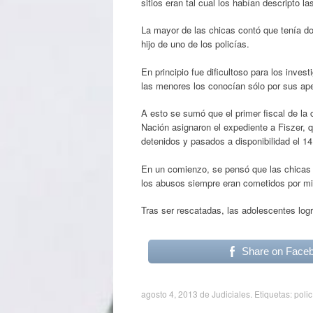
sitios eran tal cual los habían descripto l
La mayor de las chicas contó que tenía do
hijo de uno de los policías.
En principio fue dificultoso para los inve
las menores los conocían sólo por sus ape
A esto se sumó que el primer fiscal de la
Nación asignaron el expediente a Fiszer, qu
detenidos y pasados a disponibilidad el 1
En un comienzo, se pensó que las chicas 
los abusos siempre eran cometidos por mi
Tras ser rescatadas, las adolescentes logr
Share on Face
agosto 4, 2013
de
Judiciales
. Etiquetas:
polic