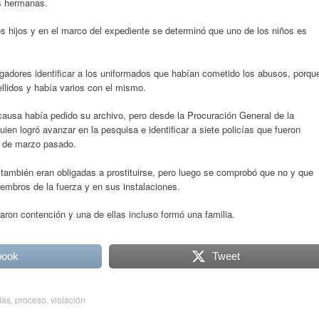
as hermanas.
s hijos y en el marco del expediente se determinó que uno de los niños es
stigadores identificar a los uniformados que habían cometido los abusos, porqu
llidos y había varios con el mismo.
 causa había pedido su archivo, pero desde la Procuración General de la
ien logró avanzar en la pesquisa e identificar a siete policías que fueron
4 de marzo pasado.
también eran obligadas a prostituirse, pero luego se comprobó que no y que
embros de la fuerza y en sus instalaciones.
aron contención y una de ellas incluso formó una familia.
book
Tweet
ías
,
proceso
,
violación