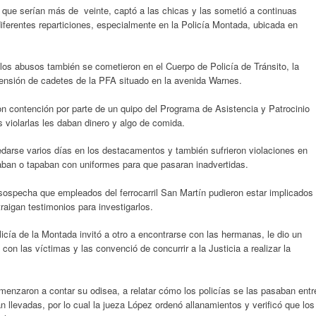
 que serían más de veinte, captó a las chicas y las sometió a continuas
diferentes reparticiones, especialmente en la Policía Montada, ubicada en
los abusos también se cometieron en el Cuerpo de Policía de Tránsito, la
 pensión de cadetes de la PFA situado en la avenida Warnes.
on contención por parte de un quipo del Programa de Asistencia y Patrocinio
s violarlas les daban dinero y algo de comida.
darse varios días en los destacamentos y también sufrieron violaciones en
aban o tapaban con uniformes para que pasaran inadvertidas.
sospecha que empleados del ferrocarril San Martín pudieron estar implicados
raigan testimonios para investigarlos.
icía de la Montada invitó a otro a encontrarse con las hermanas, le dio un
 con las víctimas y las convenció de concurrir a la Justicia a realizar la
enzaron a contar su odisea, a relatar cómo los policías se las pasaban entr
n llevadas, por lo cual la jueza López ordenó allanamientos y verificó que los