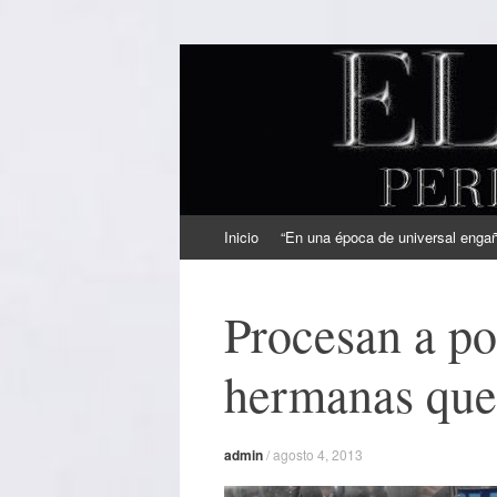
EL SINDICAL
Periodismo Inteligente
Ir
Inicio
“En una época de universal engaño
al
contenido
Procesan a pol
hermanas que 
admin
/
agosto 4, 2013