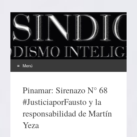
EL SINDICAL
Periodismo Inteligente
Menú
Ir
al
Pinamar: Sirenazo N° 68
contenido
#JusticiaporFausto y la
responsabilidad de Martín
Yeza