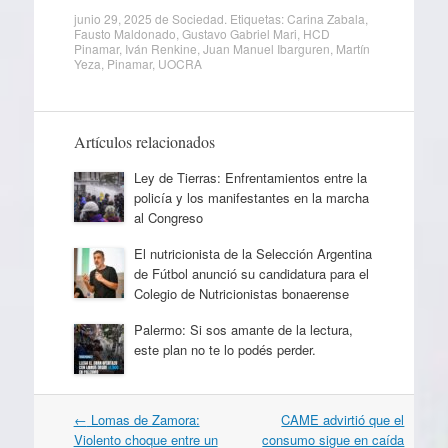
junio 29, 2025
de
Sociedad
. Etiquetas:
Carina Zabala
,
Fausto Maldonado
,
Gustavo Gabriel Mari
,
HCD
Pinamar
,
Iván Renkine
,
Juan Manuel Ibarguren
,
Martín
Yeza
,
Pinamar
,
UOCRA
Artículos relacionados
Ley de Tierras: Enfrentamientos entre la
policía y los manifestantes en la marcha
al Congreso
El nutricionista de la Selección Argentina
de Fútbol anunció su candidatura para el
Colegio de Nutricionistas bonaerense
Palermo: Si sos amante de la lectura,
este plan no te lo podés perder.
Navegación
←
Lomas de Zamora:
CAME advirtió que el
por
Violento choque entre un
consumo sigue en caída