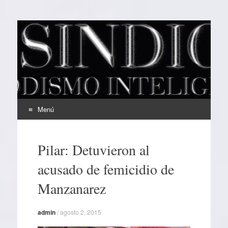
EL SINDICAL
Periodismo Inteligente
Menú
Ir
al
Pilar: Detuvieron al
contenido
acusado de femicidio de
Manzanarez
admin
/
agosto 2, 2015