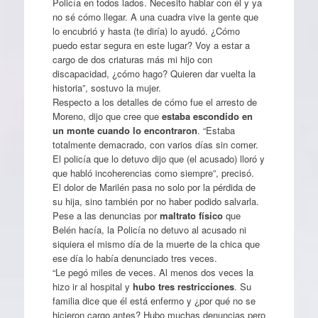
Policía en todos lados. Necesito hablar con él y ya
no sé cómo llegar. A una cuadra vive la gente que
lo encubrió y hasta (te diría) lo ayudó. ¿Cómo
puedo estar segura en este lugar? Voy a estar a
cargo de dos criaturas más mi hijo con
discapacidad, ¿cómo hago? Quieren dar vuelta la
historia”, sostuvo la mujer.
Respecto a los detalles de cómo fue el arresto de
Moreno, dijo que cree que
estaba escondido en
un monte cuando lo encontraron
. “Estaba
totalmente demacrado, con varios días sin comer.
El policía que lo detuvo dijo que (el acusado) lloró y
que habló incoherencias como siempre”, precisó.
El dolor de Marilén pasa no solo por la pérdida de
su hija, sino también por no haber podido salvarla.
Pese a las denuncias por
maltrato físico
que
Belén hacía, la Policía no detuvo al acusado ni
siquiera el mismo día de la muerte de la chica que
ese día lo había denunciado tres veces.
“Le pegó miles de veces. Al menos dos veces la
hizo ir al hospital y
hubo tres restricciones
. Su
familia dice que él está enfermo y ¿por qué no se
hicieron cargo antes? Hubo muchas denuncias pero