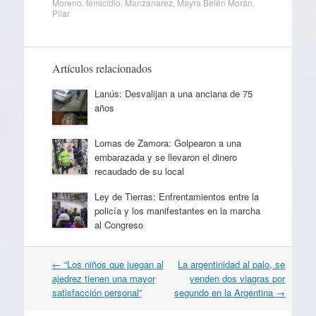
Moreno
,
femicidio
,
Manzanarez
,
Mayra Belén Morán
,
Pilar
Artículos relacionados
Lanús: Desvalijan a una anciana de 75
años
Lomas de Zamora: Golpearon a una
embarazada y se llevaron el dinero
recaudado de su local
Ley de Tierras: Enfrentamientos entre la
policía y los manifestantes en la marcha
al Congreso
Navegación
←
“Los niños que juegan al
La argentinidad al palo, se
por
ajedrez tienen una mayor
venden dos viagras por
artículos
satisfacción personal”
segundo en la Argentina
→