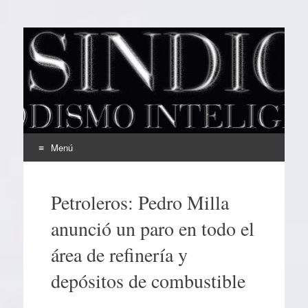
EL SINDICAL
Periodismo Inteligente
Menú
Ir
al
Petroleros: Pedro Milla
contenido
anunció un paro en todo el
área de refinería y
depósitos de combustible