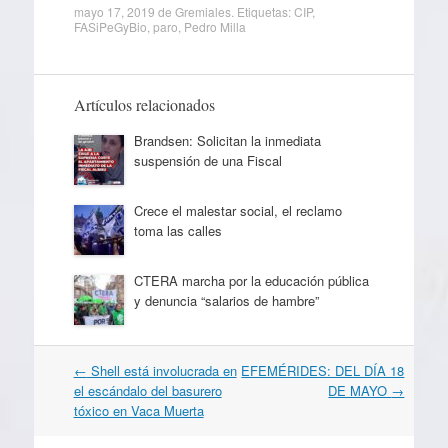
mayo 17, 2019
de
Gremiales
. Etiquetas:
CIP
,
FASiPeGyBio
,
paro
,
Pedro Milla
Artículos relacionados
Brandsen: Solicitan la inmediata
suspensión de una Fiscal
Crece el malestar social, el reclamo
toma las calles
CTERA marcha por la educación pública
y denuncia “salarios de hambre”
Navegación
←
Shell está involucrada en
EFEMÉRIDES: DEL DÍA 18
por
el escándalo del basurero
DE MAYO
→
artículos
tóxico en Vaca Muerta