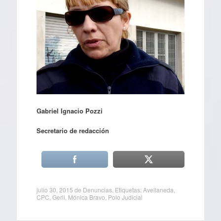
Gabriel Ignacio Pozzi
Secretario de redacción
julio 30, 2015
de
Denuncias
. Etiquetas:
Avellaneda
,
CPC
,
Gerli
,
Mónica Bravo
,
Polo Judicial