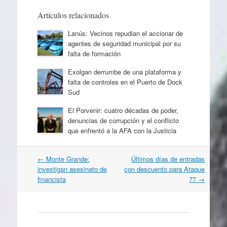
Artículos relacionados
Lanús: Vecinos repudian el accionar de
agentes de seguridad municipal por su
falta de formación
Exolgan derrumbe de una plataforma y
falta de controles en el Puerto de Dock
Sud
El Porvenir: cuatro décadas de poder,
denuncias de corrupción y el conflicto
que enfrentó a la AFA con la Justicia
Navegación
←
Monte Grande:
Últimos días de entradas
por
investigan asesinato de
con descuento para Ataque
artículos
financista
77
→