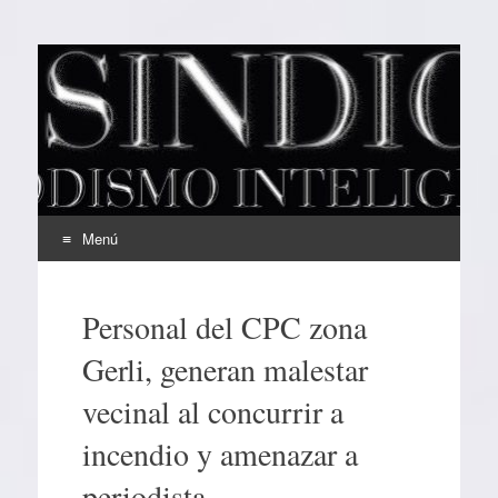
EL SINDICAL
Periodismo Inteligente
Menú
Ir
al
Personal del CPC zona
contenido
Gerli, generan malestar
vecinal al concurrir a
incendio y amenazar a
periodista