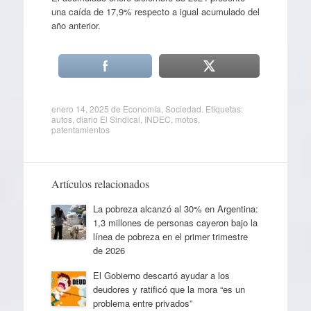
una caída de 17,9% respecto a igual acumulado del
año anterior.
enero 14, 2025
de
Economía
,
Sociedad
. Etiquetas:
autos
,
diario El Sindical
,
INDEC
,
motos
,
patentamientos
Artículos relacionados
La pobreza alcanzó al 30% en Argentina:
1,3 millones de personas cayeron bajo la
línea de pobreza en el primer trimestre
de 2026
El Gobierno descartó ayudar a los
deudores y ratificó que la mora “es un
problema entre privados”