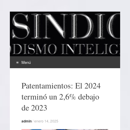
EL SINDICAL
Periodismo Inteligente
Menú
Ir
al
Patentamientos: El 2024
contenido
terminó un 2,6% debajo
de 2023
admin
/
enero 14, 2025