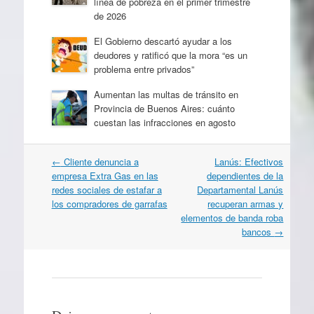
línea de pobreza en el primer trimestre
de 2026
El Gobierno descartó ayudar a los
deudores y ratificó que la mora “es un
problema entre privados”
Aumentan las multas de tránsito en
Provincia de Buenos Aires: cuánto
cuestan las infracciones en agosto
Navegación
←
Cliente denuncia a
Lanús: Efectivos
por
empresa Extra Gas en las
dependientes de la
artículos
redes sociales de estafar a
Departamental Lanús
los compradores de garrafas
recuperan armas y
elementos de banda roba
bancos
→