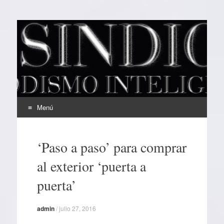
EL SINDICAL
Periodismo Inteligente
Menú
Ir
al
‘Paso a paso’ para comprar
contenido
al exterior ‘puerta a
puerta’
admin
/
julio 27, 2016