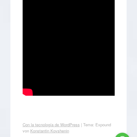
Con la tecnología de WordPress
|
Tema: Expound
von
Konstantin Kovshenin