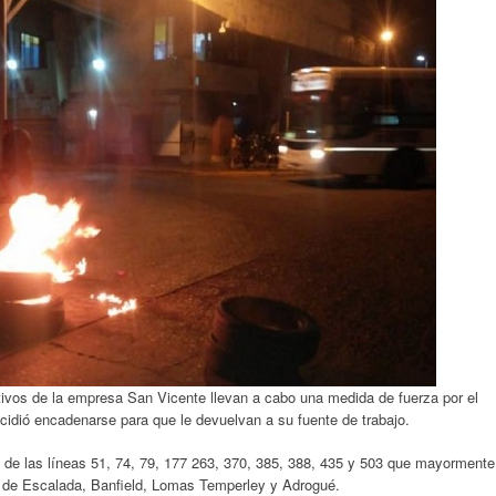
ivos de la empresa San Vicente llevan a cabo una medida de fuerza por el
ecidió encadenarse para que le devuelvan a su fuente de trabajo.
s de las líneas 51, 74, 79, 177 263, 370, 385, 388, 435 y 503 que mayormente
 de Escalada, Banfield, Lomas Temperley y Adrogué.