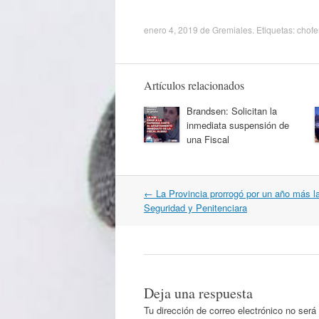
enero 4, 2019
de
Gremiales
. Etiquetas:
chofe
Artículos relacionados
Brandsen: Solicitan la
inmediata suspensión de
una Fiscal
Navegación
←
La Provincia prorrogó por un año más l
por
Seguridad y Penitenciara
artículos
Deja una respuesta
Tu dirección de correo electrónico no será