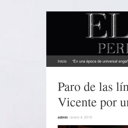
EL SINDICAL
Periodismo Inteligente
Ir
Inicio
“En una época de universal engaño
al
contenido
Paro de las l
Vicente por u
admin
/
enero 4, 2019