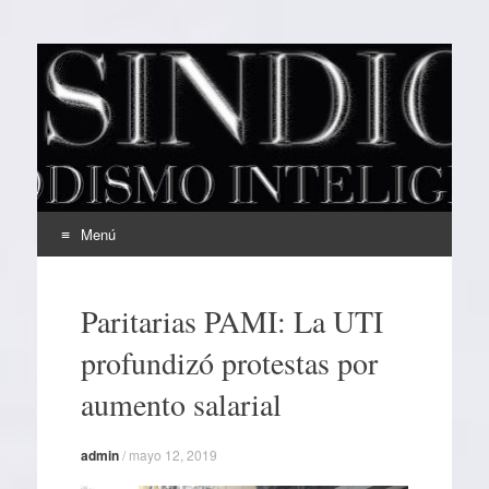
EL SINDICAL
Periodismo Inteligente
Menú
Ir
al
Paritarias PAMI: La UTI
contenido
profundizó protestas por
aumento salarial
admin
/
mayo 12, 2019