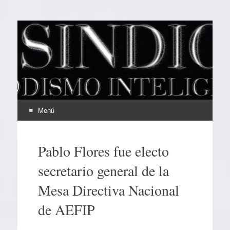
EL SINDICAL
Periodismo Inteligente
Menú
Ir
al
Pablo Flores fue electo
contenido
secretario general de la
Mesa Directiva Nacional
de AEFIP