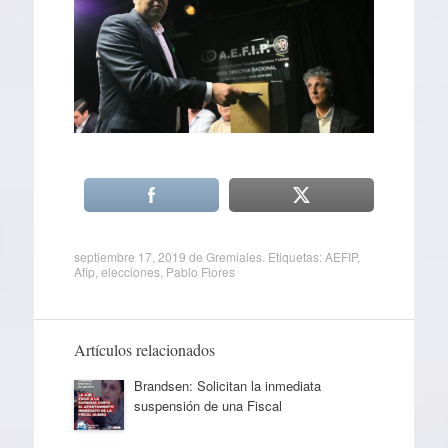
septiembre 17, 2019
de
Gremiales
. Etiquetas:
AEFIP
,
Afip
,
elecciones
,
Pablo Flores
Artículos relacionados
Brandsen: Solicitan la inmediata
suspensión de una Fiscal