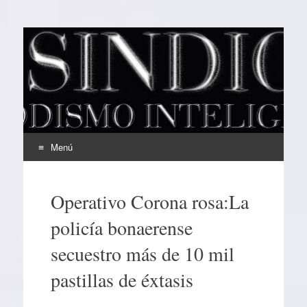
EL SINDICAL
Periodismo Inteligente
Menú
Ir
al
Operativo Corona rosa:La
contenido
policía bonaerense
secuestro más de 10 mil
pastillas de éxtasis