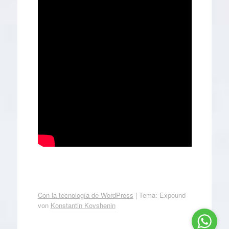
Con la tecnología de WordPress
|
Tema: Expound
von
Konstantin Kovshenin