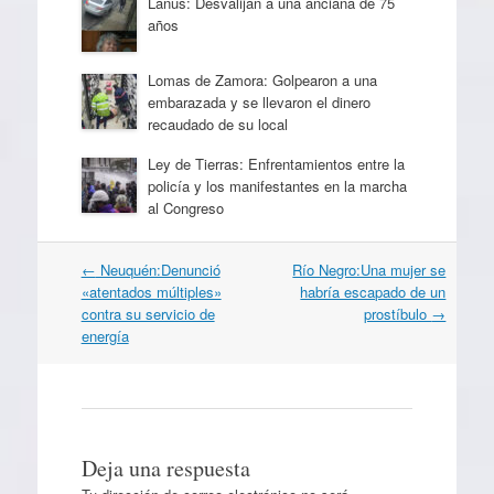
Lanús: Desvalijan a una anciana de 75
años
Lomas de Zamora: Golpearon a una
embarazada y se llevaron el dinero
recaudado de su local
Ley de Tierras: Enfrentamientos entre la
policía y los manifestantes en la marcha
al Congreso
Navegación
←
Neuquén:Denunció
Río Negro:Una mujer se
por
«atentados múltiples»
habría escapado de un
artículos
contra su servicio de
prostíbulo
→
energía
Deja una respuesta