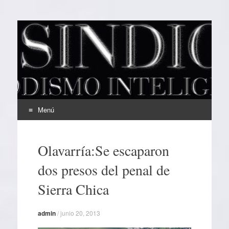
EL SINDICAL
Periodismo Inteligente
Menú
Ir
al
Olavarría:Se escaparon
contenido
dos presos del penal de
Sierra Chica
admin
/
junio 20, 2013