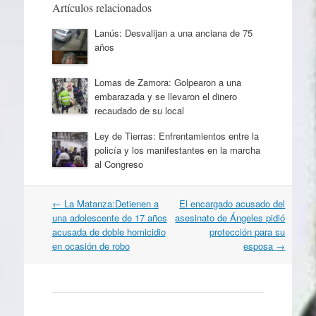
Artículos relacionados
Lanús: Desvalijan a una anciana de 75
años
Lomas de Zamora: Golpearon a una
embarazada y se llevaron el dinero
recaudado de su local
Ley de Tierras: Enfrentamientos entre la
policía y los manifestantes en la marcha
al Congreso
Navegación
←
La Matanza:Detienen a
El encargado acusado del
por
una adolescente de 17 años
asesinato de Ángeles pidió
artículos
acusada de doble homicidio
protección para su
en ocasión de robo
esposa
→