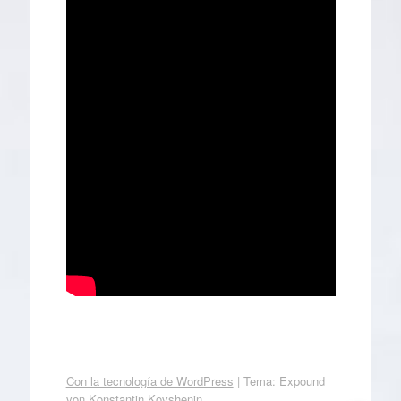
Con la tecnología de WordPress
|
Tema: Expound
von
Konstantin Kovshenin