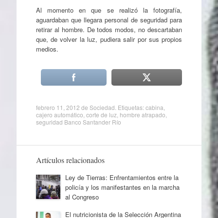
Al momento en que se realizó la fotografía,
aguardaban que llegara personal de seguridad para
retirar al hombre. De todos modos, no descartaban
que, de volver la luz, pudiera salir por sus propios
medios.
febrero 11, 2012
de
Sociedad
. Etiquetas:
cabina
,
cajero automático
,
corte de luz
,
hombre atrapado
,
seguridad Banco Santander Río
Artículos relacionados
Ley de Tierras: Enfrentamientos entre la
policía y los manifestantes en la marcha
al Congreso
El nutricionista de la Selección Argentina