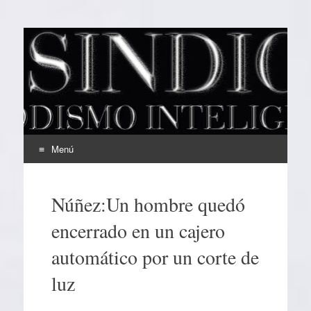
EL SINDICAL
Periodismo Inteligente
Menú
Ir
al
Núñez:Un hombre quedó
contenido
encerrado en un cajero
automático por un corte de
luz