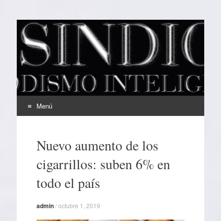
EL SINDICAL
Periodismo Inteligente
Menú
Ir
al
Nuevo aumento de los
contenido
cigarrillos: suben 6% en
todo el país
admin
/
octubre 1, 2019