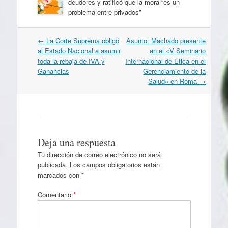
deudores y ratificó que la mora “es un
problema entre privados”
Navegación
←
La Corte Suprema obligó
Asunto: Machado presente
por
al Estado Nacional a asumir
en el «V Seminario
artículos
toda la rebaja de IVA y
Internacional de Etica en el
Ganancias
Gerenciamiento de la
Salud» en Roma
→
Deja una respuesta
Tu dirección de correo electrónico no será
publicada.
Los campos obligatorios están
marcados con
*
Comentario
*