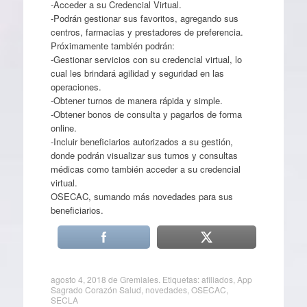
-Acceder a su Credencial Virtual.
-Podrán gestionar sus favoritos, agregando sus
centros, farmacias y prestadores de preferencia.
Próximamente también podrán:
-Gestionar servicios con su credencial virtual, lo
cual les brindará agilidad y seguridad en las
operaciones.
-Obtener turnos de manera rápida y simple.
-Obtener bonos de consulta y pagarlos de forma
online.
-Incluir beneficiarios autorizados a su gestión,
donde podrán visualizar sus turnos y consultas
médicas como también acceder a su credencial
virtual.
OSECAC, sumando más novedades para sus
beneficiarios.
agosto 4, 2018
de
Gremiales
. Etiquetas:
afiliados
,
App
Sagrado Corazón Salud
,
novedades
,
OSECAC
,
SECLA