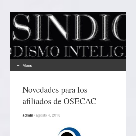
EL SINDICAL
Periodismo Inteligente
Menú
Ir
al
Novedades para los
contenido
afiliados de OSECAC
admin
/
agosto 4, 2018