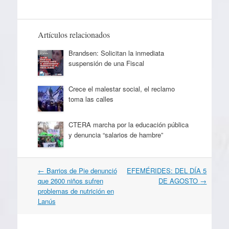
Artículos relacionados
Brandsen: Solicitan la inmediata
suspensión de una Fiscal
Crece el malestar social, el reclamo
toma las calles
CTERA marcha por la educación pública
y denuncia “salarios de hambre”
Navegación
←
Barrios de Pie denunció
EFEMÉRIDES: DEL DÍA 5
por
que 2600 niños sufren
DE AGOSTO
→
artículos
problemas de nutrición en
Lanús