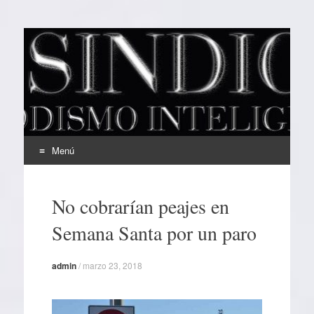
EL SINDICAL
Periodismo Inteligente
Menú
Ir
al
No cobrarían peajes en
contenido
Semana Santa por un paro
admin
/
marzo 23, 2018