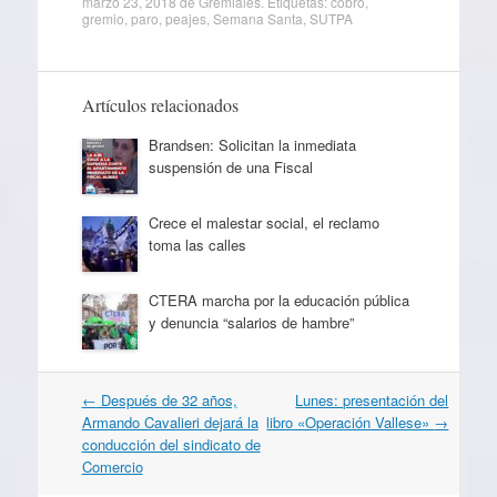
marzo 23, 2018
de
Gremiales
. Etiquetas:
cobro
,
gremio
,
paro
,
peajes
,
Semana Santa
,
SUTPA
Artículos relacionados
Brandsen: Solicitan la inmediata
suspensión de una Fiscal
Crece el malestar social, el reclamo
toma las calles
CTERA marcha por la educación pública
y denuncia “salarios de hambre”
Navegación
←
Después de 32 años,
Lunes: presentación del
por
Armando Cavalieri dejará la
libro «Operación Vallese»
→
artículos
conducción del sindicato de
Comercio