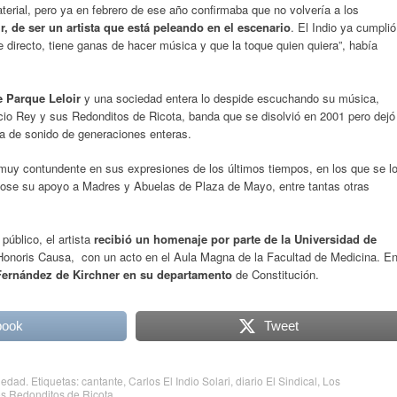
terial, pero ya en febrero de ese año confirmaba que no volvería a los
, de ser un artista que está peleando en el escenario
. El Indio ya cumplió
e directo, tiene ganas de hacer música y que la toque quien quiera”, había
e Parque Leloir
y una sociedad entera lo despide escuchando su música,
cio Rey y sus Redonditos de Ricota, banda que se disolvió en 2001 pero dejó
a de sonido de generaciones enteras.
muy contundente en sus expresiones de los últimos tiempos, en los que se l
ose su apoyo a Madres y Abuelas de Plaza de Mayo, entre tantas otras
público, el artista
recibió un homenaje por parte de la Universidad de
 Honoris Causa, con un acto en el Aula Magna de la Facultad de Medicina. E
a Fernández de Kirchner en su departamento
de Constitución.
book
Tweet
iedad
. Etiquetas:
cantante
,
Carlos El Indio Solari
,
diario El Sindical
,
Los
s Redonditos de Ricota