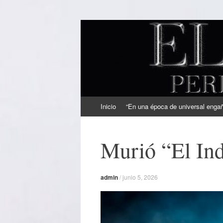
EL SINDICAL
Periodismo Inteligente
Ir
Inicio
“En una época de universal engaño
al
contenido
Murió “El Ind
admin
/
junio 5, 2026