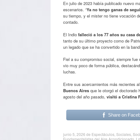
En julio de 2023 había publicado nuevo ma
escenarios. “
Ya no tengo ganas de seguir
su tiempo, y el mister no tiene vocación d
contado.
El Indio
falleció a los 77 años su casa d
tanto de su último proyecto como de Patri
un legado que se ha convertido en la band
Fiel a su compromiso social, siempre fue 
vio muy poco de forma pública, destacánd
luchas.
Entre sus acercamientos más recientes al 
Buenos Aires
que le otorgó el doctorado
agosto del año pasado,
visitó a Cristin
Share on Face
junio 5, 2026
de
Espectáculos
,
Sociales
,
Soc
Fundamentalistas del Aire Acondicionado
,
Lo