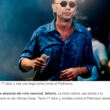
s 77 años y tras una larga lucha contra el Parkinson.
a absoluta del rock nacional, falleció.
La triste noticia, que enluta a la
nocer en las últimas horas. Tenía 77 años y luchaba contra el Parkinson desd