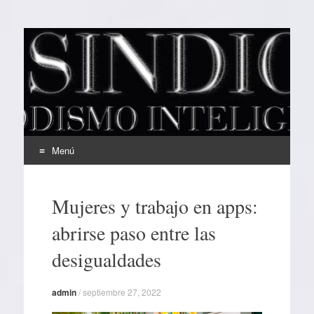
EL SINDICAL
Periodismo Inteligente
Menú
Ir
al
Mujeres y trabajo en apps:
contenido
abrirse paso entre las
desigualdades
admin
/
septiembre 27, 2022