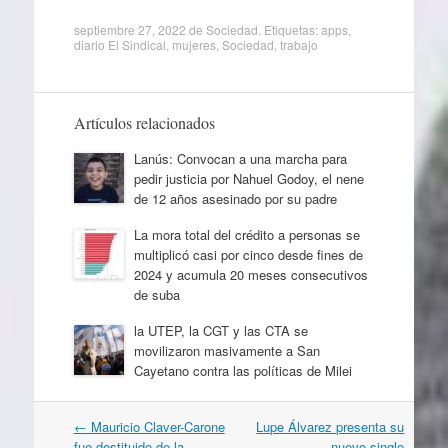
septiembre 27, 2022
de
Sociedad
. Etiquetas:
apps
,
diario El Sindical
,
mujeres
,
Sociedad
,
trabajo
Artículos relacionados
Lanús: Convocan a una marcha para
pedir justicia por Nahuel Godoy, el nene
de 12 años asesinado por su padre
La mora total del crédito a personas se
multiplicó casi por cinco desde fines de
2024 y acumula 20 meses consecutivos
de suba
la UTEP, la CGT y las CTA se
movilizaron masivamente a San
Cayetano contra las políticas de Milei
Navegación
←
Mauricio Claver-Carone
Lupe Álvarez presenta su
por
fue destituido de la
nuevo single