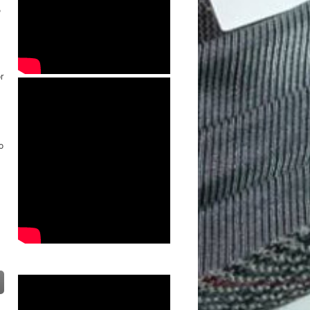
,
r
o