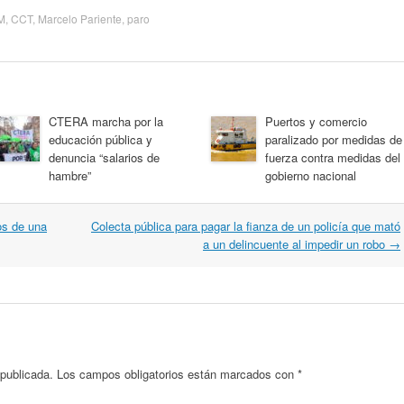
M
,
CCT
,
Marcelo Pariente
,
paro
CTERA marcha por la
Puertos y comercio
educación pública y
paralizado por medidas de
denuncia “salarios de
fuerza contra medidas del
hambre”
gobierno nacional
os de una
Colecta pública para pagar la fianza de un policía que mató
a un delincuente al impedir un robo
→
 publicada.
Los campos obligatorios están marcados con
*