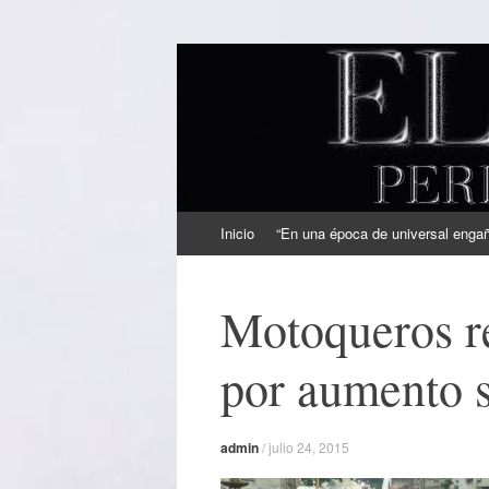
EL SINDICAL
Periodismo Inteligente
Ir
Inicio
“En una época de universal engaño
al
contenido
Motoqueros re
por aumento s
admin
/
julio 24, 2015