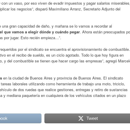
O con un vaso, por eso viven de evadir impuestos y pagar salarios miserables
iplicar los negocios”, disparó Maximiliano Arranz, Secretario Adjunto del
ene una gran capacidad de daño, y mañana se lo vamos a recordar al
el que vamos a elegir dónde y cuándo pegar
. Ahora están preocupados po
as por jugar. Esto recién empieza…”.
requeridos por el sindicato se encuentra el aprovisionamiento de combustible.
vo en el recibo de sueldo, es un ciclo agotado. Todo lo que hoy figura en
ino, y del combustible se tienen que hacer cargo las empresas”, agregó Marcel
os
en la ciudad de Buenos Aires y provincia de Buenos Aires. El sindicato
 tareas laborales utilizando como herramienta de trabajo una moto, triciclo,
 vehículo de dos ruedas que realice gestiones, entregas y retiro de sustancias
a y mediana paquetería en cualquiera de los vehículos citados en un plazo
book
Tweet