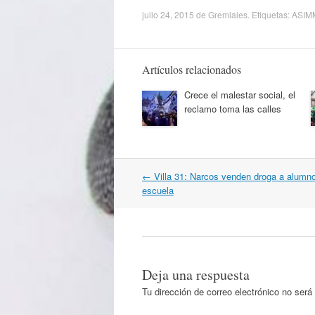
julio 24, 2015
de
Gremiales
. Etiquetas:
ASIM
Artículos relacionados
Crece el malestar social, el
reclamo toma las calles
Navegación
←
Villa 31: Narcos venden droga a alumn
por
escuela
artículos
Deja una respuesta
Tu dirección de correo electrónico no será