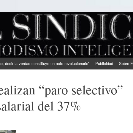
, decir la verdad constituye un acto revolucionario”
Publicidad
Sobre E
alizan “paro selectivo”
alarial del 37%