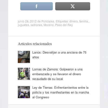
junio 28, 2012
de
Policiales
. Etiquetas:
dinero
,
familia.
,
juguetes
,
ladrones
,
Moreno
,
Paso del Rey
Artículos relacionados
Lanús: Desvalijan a una anciana de 75
años
Lomas de Zamora: Golpearon a una
embarazada y se llevaron el dinero
recaudado de su local
Ley de Tierras: Enfrentamientos entre la
policía y los manifestantes en la marcha
al Congreso