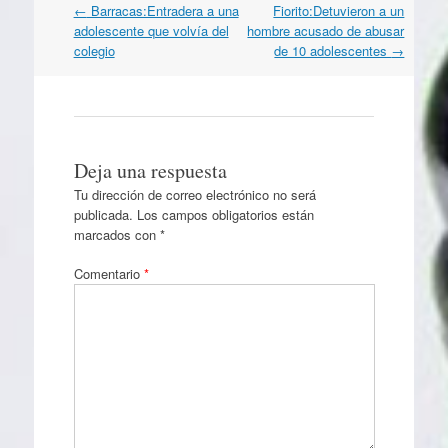
Navegación
←
Barracas:Entradera a una
Fiorito:Detuvieron a un
por
adolescente que volvía del
hombre acusado de abusar
artículos
colegio
de 10 adolescentes
→
Deja una respuesta
Tu dirección de correo electrónico no será
publicada.
Los campos obligatorios están
marcados con
*
Comentario
*