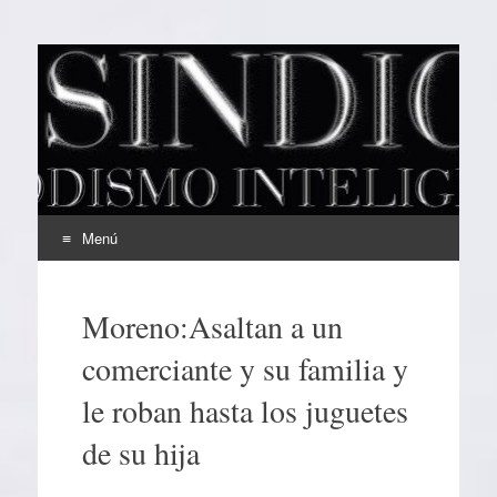
EL SINDICAL
Periodismo Inteligente
Menú
Ir
al
Moreno:Asaltan a un
contenido
comerciante y su familia y
le roban hasta los juguetes
de su hija