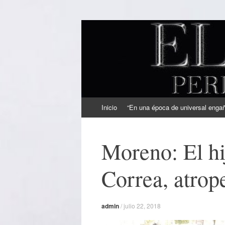
EL SINDICAL
Periodismo Inteligente
Ir
Inicio
“En una época de universal engaño
al
contenido
Moreno: El hi
Correa, atrop
admin
/
julio 22, 2018