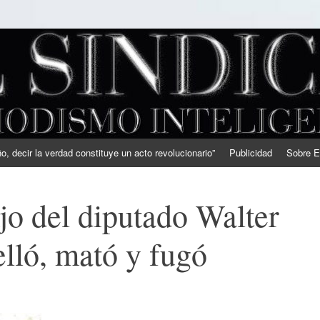
, decir la verdad constituye un acto revolucionario”
Publicidad
Sobre E
jo del diputado Walter
elló, mató y fugó