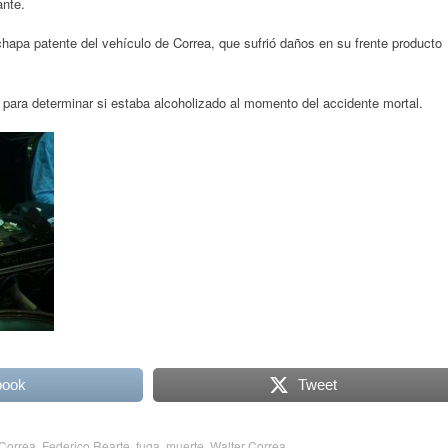
ante.
 chapa patente del vehículo de Correa, que sufrió daños en su frente producto
ara determinar si estaba alcoholizado al momento del accidente mortal.
book
Tweet
Correa
,
Federico Rearte
,
fuga
,
muerte
,
Walter Correa