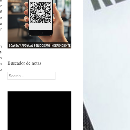
or
l
e
a
r
en
s
io
Buscador de notas
a
do
Search