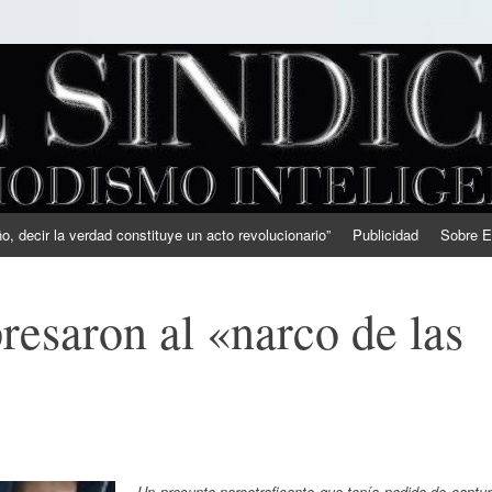
, decir la verdad constituye un acto revolucionario”
Publicidad
Sobre E
esaron al «narco de las
Un presunto narcotraficante que tenía pedido de captu