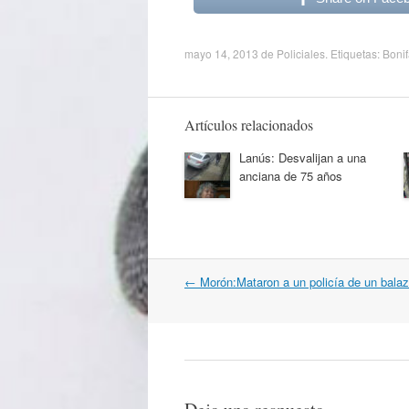
mayo 14, 2013
de
Policiales
. Etiquetas:
Boni
Artículos relacionados
Lanús: Desvalijan a una
anciana de 75 años
Navegación
←
Morón:Mataron a un policía de un balaz
por
artículos