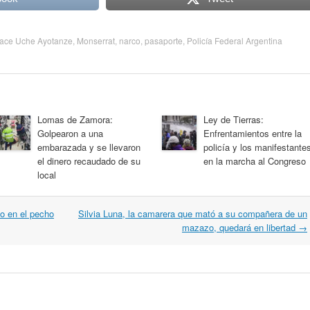
face Uche Ayotanze
,
Monserrat
,
narco
,
pasaporte
,
Policía Federal Argentina
Lomas de Zamora:
Ley de Tierras:
Golpearon a una
Enfrentamientos entre la
embarazada y se llevaron
policía y los manifestante
el dinero recaudado de su
en la marcha al Congreso
local
o en el pecho
Silvia Luna, la camarera que mató a su compañera de un
mazazo, quedará en libertad
→