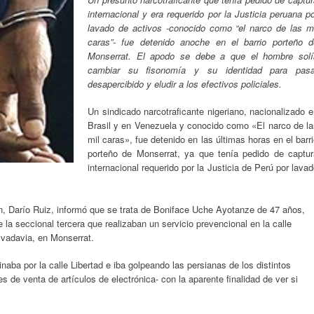
internacional y era requerido por la Justicia peruana p
lavado de activos -conocido como “el narco de las mi
caras”- fue detenido anoche en el barrio porteño d
Monserrat. El apodo se debe a que el hombre solí
cambiar su fisonomía y su identidad para pasa
desapercibido y eludir a los efectivos policiales.
Un sindicado narcotraficante nigeriano, nacionalizado 
Brasil y en Venezuela y conocido como «El narco de la
mil caras», fue detenido en las últimas horas en el barr
porteño de Monserrat, ya que tenía pedido de captur
internacional requerido por la Justicia de Perú por lava
n, Darío Ruiz, informó que se trata de Boniface Uche Ayotanze de 47 años,
 la seccional tercera que realizaban un servicio prevencional en la calle
ivadavia, en Monserrat.
aba por la calle Libertad e iba golpeando las persianas de los distintos
s de venta de artículos de electrónica- con la aparente finalidad de ver si