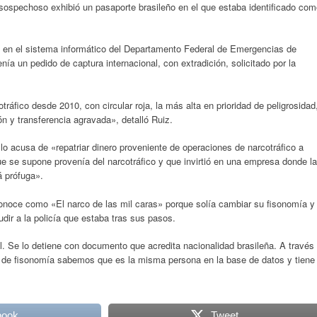
l sospechoso exhibió un pasaporte brasileño en el que estaba identificado co
s en el sistema informático del Departamento Federal de Emergencias de
a un pedido de captura internacional, con extradición, solicitado por la
tráfico desde 2010, con circular roja, la más alta en prioridad de peligrosidad
n y transferencia agravada», detalló Ruiz.
 lo acusa de «repatriar dinero proveniente de operaciones de narcotráfico a
ue se supone provenía del narcotráfico y que invirtió en una empresa donde la
á prófuga».
onoce como «El narco de las mil caras» porque solía cambiar su fisonomía y
udir a la policía que estaba tras sus pasos.
l. Se lo detiene con documento que acredita nacionalidad brasileña. A través
r y de fisonomía sabemos que es la misma persona en la base de datos y tiene
book
Tweet