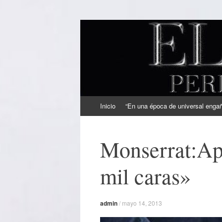
EL SINDICAL
Periodismo Inteligente
Ir
Inicio
“En una época de universal engaño
al
contenido
Monserrat:Apr
mil caras»
admin
/
mayo 14, 2013