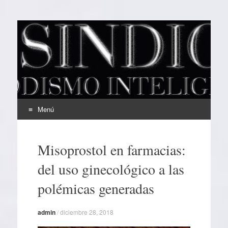
EL SINDICAL
Periodismo Inteligente
Menú
Ir
al
Misoprostol en farmacias:
contenido
del uso ginecológico a las
polémicas generadas
admin
/
diciembre 28, 2018