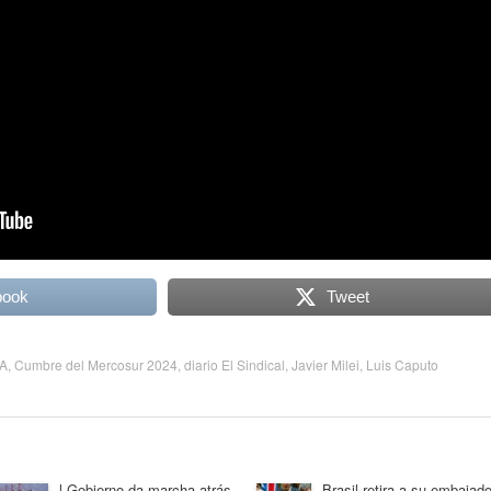
book
Tweet
A
,
Cumbre del Mercosur 2024
,
diario El Sindical
,
Javier Milei
,
Luis Caputo
l Gobierno da marcha atrás
Brasil retira a su embajado