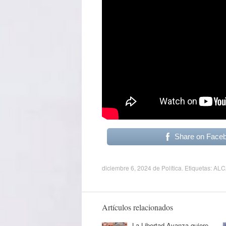
Share on Face
diciembre 6, 2024
de
Política
. Etiquetas:
ALC
Artículos relacionados
La Libertad Avanza quiere