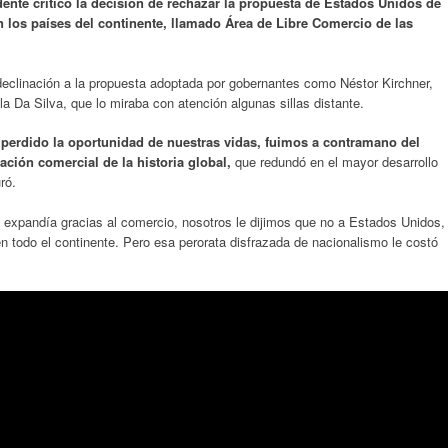
dente criticó la decisión de rechazar la propuesta de Estados Unidos de
n los países del continente, llamado Área de Libre Comercio de las
 declinación a la propuesta adoptada por gobernantes como Néstor Kirchner,
a Da Silva, que lo miraba con atención algunas sillas distante.
perdido la oportunidad de nuestras vidas, fuimos a contramano del
ción comercial de la historia global,
que redundó en el mayor desarrollo
ró.
e expandía gracias al comercio, nosotros le dijimos que no a Estados Unidos,
n todo el continente. Pero esa perorata disfrazada de nacionalismo le costó