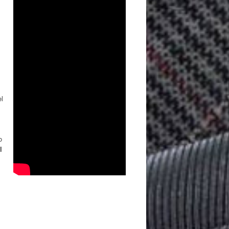
el
o
l