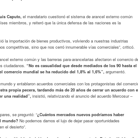
uis Caputo,
el mandatario cuestionó el sistema de arancel externo común
aíses miembros, y reiteró que la única defensa de las naciones es la
ió la importación de bienes productivos, volviendo a nuestras industrias
 competitivas, sino que nos cerró innumerable vías comerciales”, criticó.
rancel externo común y las barreras para-arancelarias afectaron el comercio d
los ciudadanos.
“No es casualidad que desde mediados de los 90 hasta el
 el comercio mundial se ha reducido del 1,8% al 1,6%”,
argumentó.
l mundo y entablaron acuerdos comerciales con los protagonistas del comerci
tra propia pecera, tardando más de 20 años de cerrar un acuerdo con e
er una realidad”,
insistió, relativizando el anuncio del acuerdo Mercosur –
pares, se preguntó: “
¿Cuántos mercados nuevos podríamos haber
 al mundo?
No podemos darnos el lujo de dejar pasar oportunidades
n el desierto”.