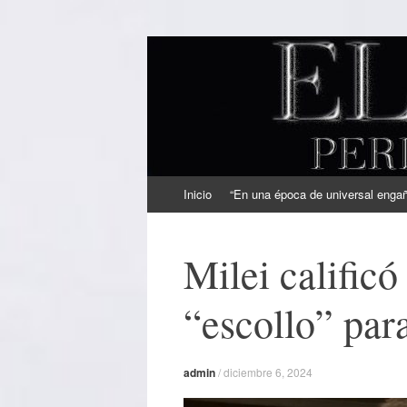
EL SINDICAL
Periodismo Inteligente
Ir
Inicio
“En una época de universal engaño
al
contenido
Milei calific
“escollo” par
admin
/
diciembre 6, 2024