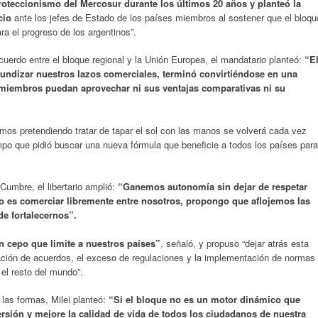
roteccionismo del Mercosur durante los últimos 20 años y planteó la
cio
ante los jefes de Estado de los países miembros al sostener que el bloqu
ra el progreso de los argentinos”.
cuerdo entre el bloque regional y la Unión Europea, el mandatario planteó:
“E
fundizar nuestros lazos comerciales, terminó convirtiéndose en una
miembros puedan aprovechar ni sus ventajas comparativas ni su
mos pretendiendo tratar de tapar el sol con las manos se volverá cada vez
iempo que pidió buscar una nueva fórmula que beneficie a todos los países para
Cumbre, el libertario amplió:
“Ganemos autonomía sin dejar de respetar
o es comerciar libremente entre nosotros, propongo que aflojemos las
de fortalecernos”.
 cepo que limite a nuestros países”
, señaló, y propuso “dejar atrás esta
ación de acuerdos, el exceso de regulaciones y la implementación de normas
 el resto del mundo”.
las formas, Milei planteó:
“Si el bloque no es un motor dinámico que
versión y mejore la calidad de vida de todos los ciudadanos de nuestra