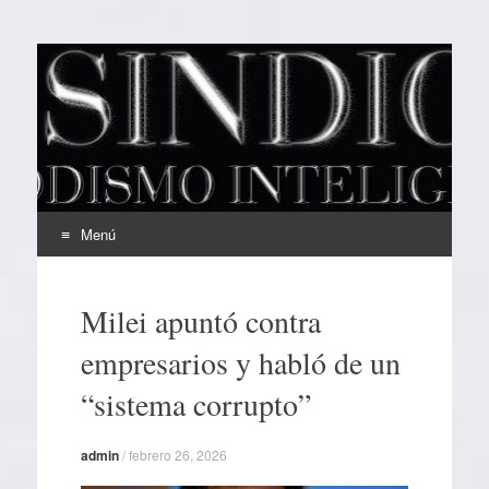
EL SINDICAL
Periodismo Inteligente
Menú
Ir
al
Milei apuntó contra
contenido
empresarios y habló de un
“sistema corrupto”
admin
/
febrero 26, 2026