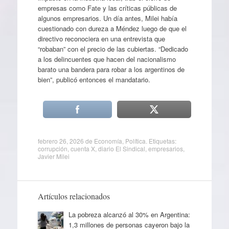
empresas como Fate y las críticas públicas de
algunos empresarios. Un día antes, Milei había
cuestionado con dureza a Méndez luego de que el
directivo reconociera en una entrevista que
“robaban” con el precio de las cubiertas. “Dedicado
a los delincuentes que hacen del nacionalismo
barato una bandera para robar a los argentinos de
bien”, publicó entonces el mandatario.
febrero 26, 2026
de
Economía
,
Política
. Etiquetas:
corrupción
,
cuenta X
,
diario El Sindical
,
empresarios
,
Javier Milei
Artículos relacionados
La pobreza alcanzó al 30% en Argentina:
1,3 millones de personas cayeron bajo la