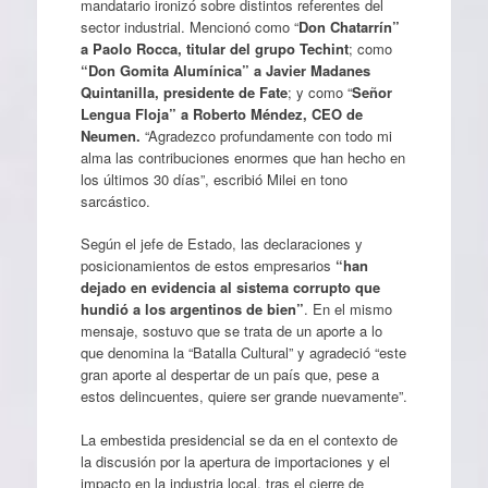
mandatario ironizó sobre distintos referentes del
sector industrial. Mencionó como “
Don Chatarrín”
a Paolo Rocca, titular del grupo Techint
; como
“Don Gomita Alumínica” a Javier Madanes
Quintanilla, presidente de Fate
; y como “
Señor
Lengua Floja” a Roberto Méndez, CEO de
Neumen.
“Agradezco profundamente con todo mi
alma las contribuciones enormes que han hecho en
los últimos 30 días”, escribió Milei en tono
sarcástico.
Según el jefe de Estado, las declaraciones y
posicionamientos de estos empresarios
“han
dejado en evidencia al sistema corrupto que
hundió a los argentinos de bien”
. En el mismo
mensaje, sostuvo que se trata de un aporte a lo
que denomina la “Batalla Cultural” y agradeció “este
gran aporte al despertar de un país que, pese a
estos delincuentes, quiere ser grande nuevamente”.
La embestida presidencial se da en el contexto de
la discusión por la apertura de importaciones y el
impacto en la industria local, tras el cierre de