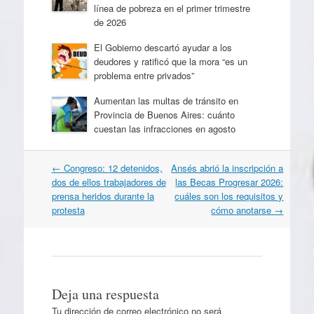
línea de pobreza en el primer trimestre
de 2026
El Gobierno descartó ayudar a los
deudores y ratificó que la mora “es un
problema entre privados”
Aumentan las multas de tránsito en
Provincia de Buenos Aires: cuánto
cuestan las infracciones en agosto
Navegación
←
Congreso: 12 detenidos,
Ansés abrió la inscripción a
por
dos de ellos trabajadores de
las Becas Progresar 2026:
artículos
prensa heridos durante la
cuáles son los requisitos y
protesta
cómo anotarse
→
Deja una respuesta
Tu dirección de correo electrónico no será