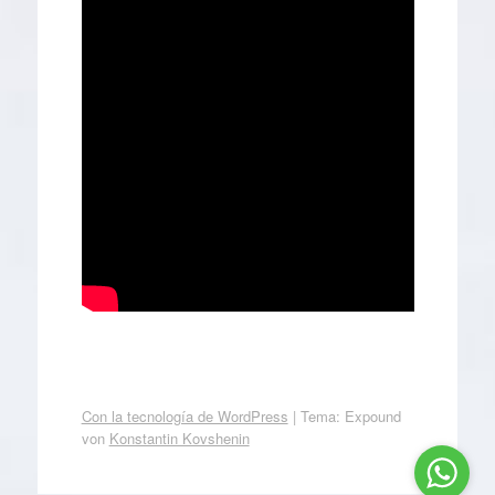
Con la tecnología de WordPress
|
Tema: Expound
von
Konstantin Kovshenin