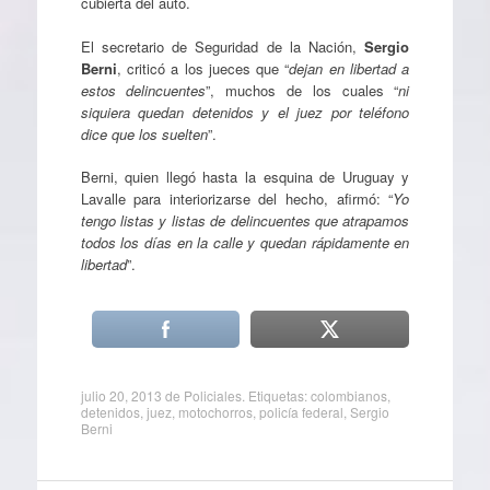
cubierta del auto.
El secretario de Seguridad de la Nación,
Sergio
Berni
, criticó a los jueces que “
dejan en libertad a
estos delincuentes
”, muchos de los cuales “
ni
siquiera quedan detenidos y el juez por teléfono
dice que los suelten
”.
Berni, quien llegó hasta la esquina de Uruguay y
Lavalle para interiorizarse del hecho, afirmó: “
Yo
tengo listas y listas de delincuentes que atrapamos
todos los días en la calle y quedan rápidamente en
libertad
”.
julio 20, 2013
de
Policiales
. Etiquetas:
colombianos
,
detenidos
,
juez
,
motochorros
,
policía federal
,
Sergio
Berni