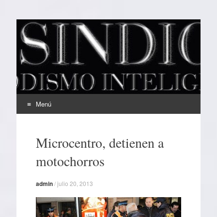
EL SINDICAL
Periodismo Inteligente
Menú
Ir
al
Microcentro, detienen a
contenido
motochorros
admin
/
julio 20, 2013