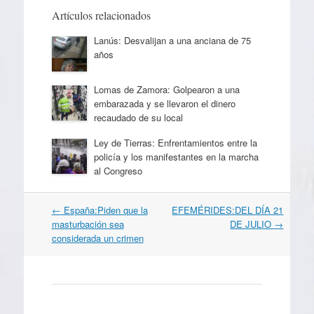
Artículos relacionados
Lanús: Desvalijan a una anciana de 75
años
Lomas de Zamora: Golpearon a una
embarazada y se llevaron el dinero
recaudado de su local
Ley de Tierras: Enfrentamientos entre la
policía y los manifestantes en la marcha
al Congreso
Navegación
←
España:Piden que la
EFEMÉRIDES:DEL DÍA 21
por
masturbación sea
DE JULIO
→
artículos
considerada un crimen