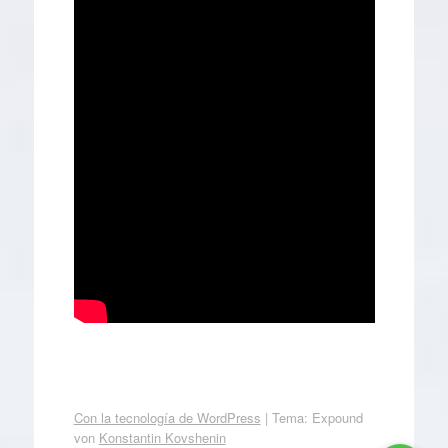
Con la tecnología de WordPress
|
Tema: Expound
von
Konstantin Kovshenin